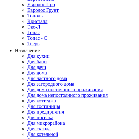
Евролос Про
Евролос Грунт
Тополь
Кристалл
Эко-Л
Топас
Топас - С
Тверь
Назначение
Для кухни
Для бани
Для дачи
Для дома
Для частного дома
Для загородного дома
Для дома постоянного проживания
Для дома непостоянного проживания
Для коттеджа
Для гостиницы
Для предприятия
Для поселка
Для микрорайона
Для склада
Для котельной