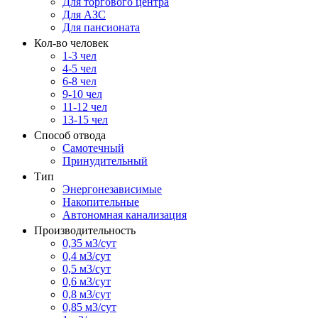
Для торгового центра
Для АЗС
Для пансионата
Кол-во человек
1-3 чел
4-5 чел
6-8 чел
9-10 чел
11-12 чел
13-15 чел
Способ отвода
Самотечный
Принудительный
Тип
Энергонезависимые
Накопительные
Автономная канализация
Производительность
0,35 м3/сут
0,4 м3/сут
0,5 м3/сут
0,6 м3/сут
0,8 м3/сут
0,85 м3/сут