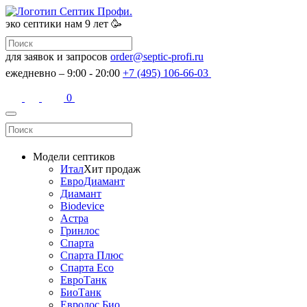
эко септики
нам 9 лет 🥳
для заявок и запросов
order@septic-profi.ru
ежедневно – 9:00 - 20:00
+7 (495) 106-66-03
0
Модели септиков
Итал
Хит продаж
ЕвроДиамант
Диамант
Biodevice
Астра
Гринлос
Спарта
Спарта Плюс
Спарта Eco
ЕвроТанк
БиоТанк
Евролос Био