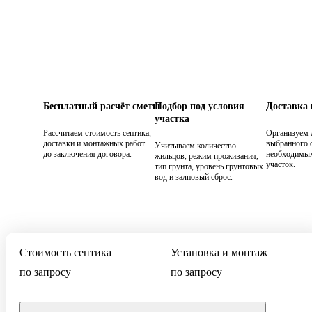
Бесплатный расчёт сметы
Подбор под условия
Доставка
участка
Рассчитаем стоимость септика,
Организуем 
доставки и монтажных работ
выбранного с
Учитываем количество
до заключения договора.
необходимых
жильцов, режим проживания,
участок.
тип грунта, уровень грунтовых
вод и залповый сброс.
Стоимость септика
Установка и монтаж
по запросу
по запросу