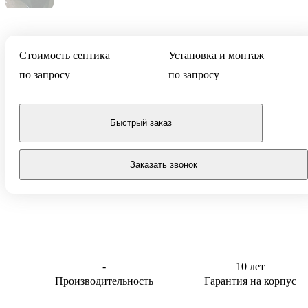
Тверь
0,5 м3/сут
Для котельной
0,6 м3/сут
Для торгового
центра
0,8 м3/сут
Стоимость септика
Установка и монтаж
Для АЗС
0,85 м3/сут
по запросу
по запросу
Для
1 м3/сут
пансионата
1,5 м3/сут
Быстрый заказ
2 м3/сут
2.4 м3/сут
Заказать звонок
3 м3/сут
-
10 лет
Производительность
Гарантия на корпус