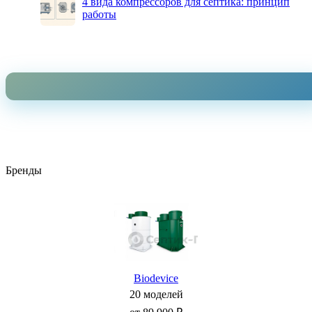
4 вида компрессоров для септика: принцип
работы
Бренды
Biodevice
20 моделей