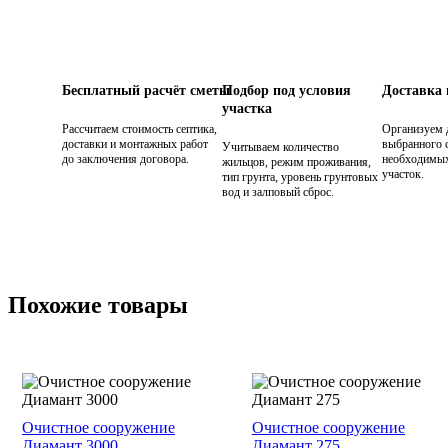
Бесплатный расчёт сметы
Подбор под условия
Доставка
участка
Рассчитаем стоимость септика,
Организуем 
доставки и монтажных работ
выбранного с
Учитываем количество
до заключения договора.
необходимых
жильцов, режим проживания,
участок.
тип грунта, уровень грунтовых
вод и залповый сброс.
Похожие товары
Очистное сооружение
Очистное сооружение
Диамант 3000
Диамант 275