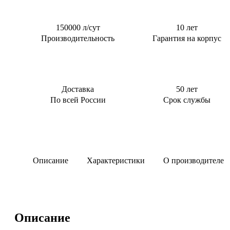
Тверь
0,5 м3/сут
Для котельной
0,6 м3/сут
150000 л/сут
10 лет
Для торгового
центра
Производительность
Гарантия на корпус
0,8 м3/сут
Для АЗС
0,85 м3/сут
Для
1 м3/сут
пансионата
1,5 м3/сут
Доставка
50 лет
2 м3/сут
По всей России
Срок службы
2.4 м3/сут
3 м3/сут
Описание
Характеристики
О производителе
Описание