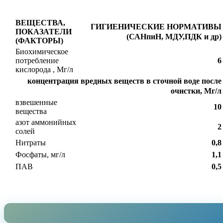
ВЕЩЕСТВА,
ГИГИЕНИЧЕСКИЕ НОРМАТИВЫ
ПОКАЗАТЕЛИ
(САНпиН, МДУ,ПДК и др)
(ФАКТОРЫ)
Биохимическое
потребление
6
кислорода , Мг/л
концентрация вредных веществ в сточной воде после
очистки, Мг/л
взвешенные
10
вещества
азот аммонийных
2
солей
Нитраты
0,8
Фосфаты, мг/л
1,1
ПАВ
0,5