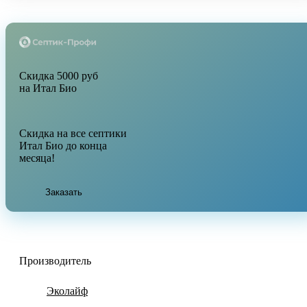
Скидка 5000 руб
на Итал Био
Скидка на все септики
Итал Био до конца
месяца!
Заказать
Производитель
Эколайф