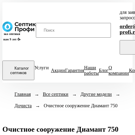
для зая
запрос
order@
profi.
эко септики
нам 9 лет 🥳
Услуги
Наши
О
Каталог
Акции
Гарантия
Блог
Ко
септиков
работы
компании
Закрыть
Модели септиков
Главная
→
Все септики
Назначение
→
Другие модели
Кол-во человек
→
меню
Дочиста
→
ХИТ
Очистное сооружение Диамант 750
Для кухни
1-3 чел
4-
Итал
ПРОДАЖ
Для бани
6-8 чел
ЕвроДиамант
Для дачи
9-10 чел
Диамант
Очистное сооружение Диамант 750
Для дома
11-12 чел
Астра