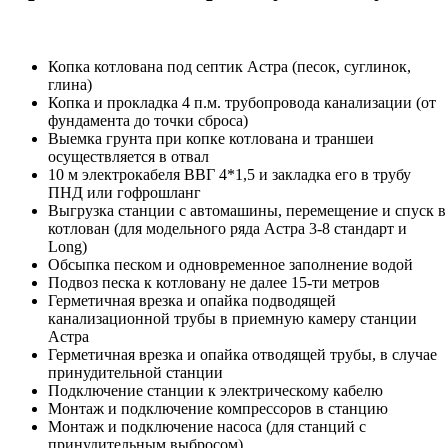
Копка котлована под септик Астра (песок, суглинок,
глина)
Копка и прокладка 4 п.м. трубопровода канализации (от
фундамента до точки сброса)
Выемка грунта при копке котлована и траншеи
осуществляется в отвал
10 м электрокабеля ВВГ 4*1,5 и закладка его в трубу
ПНД или гофрошланг
Выгрузка станции с автомашины, перемещение и спуск в
котлован (для модельного ряда Астра 3-8 стандарт и
Long)
Обсыпка песком и одновременное заполнение водой
Подвоз песка к котловану не далее 15-ти метров
Герметичная врезка и опайка подводящей
канализационной трубы в приемную камеру станции
Астра
Герметичная врезка и опайка отводящей трубы, в случае
принудительной станции
Подключение станции к электрическому кабелю
Монтаж и подключение компрессоров в станцию
Монтаж и подключение насоса (для станций с
принудительным выбросом)