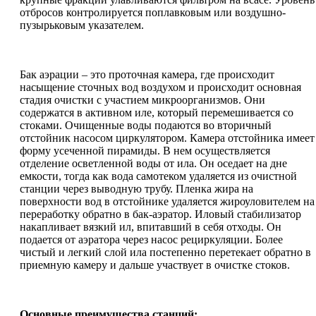
отбросов контролируется поплавковым или воздушно-
пузырьковым указателем.
Бак аэрации – это проточная камера, где происходит
насыщение сточных вод воздухом и происходит основная
стадия очистки с участием микроорганизмов. Они
содержатся в активном иле, который перемешивается со
стоками. Очищенные воды подаются во вторичный
отстойник насосом циркулятором. Камера отстойника имеет
форму усеченной пирамиды. В нем осуществляется
отделение осветленной воды от ила. Он оседает на дне
емкости, тогда как вода самотеком удаляется из очистной
станции через выводную трубу. Пленка жира на
поверхности вод в отстойнике удаляется жироуловителем на
переработку обратно в бак-аэратор. Иловый стабилизатор
накапливает вязкий ил, впитавший в себя отходы. Он
подается от аэратора через насос рециркуляции. Более
чистый и легкий слой ила постепенно перетекает обратно в
приемную камеру и дальше участвует в очистке стоков.
Основные преимущества станций: