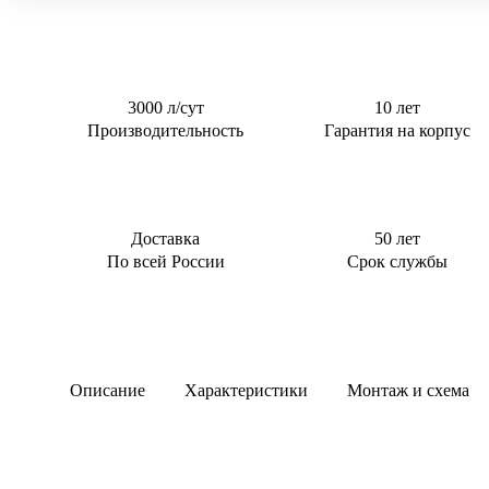
Тверь
0,5 м3/сут
Для котельной
0,6 м3/сут
Для торгового
центра
0,8 м3/сут
3000 л/сут
10 лет
Для АЗС
0,85 м3/сут
Производительность
Гарантия на корпус
Для
1 м3/сут
пансионата
1,5 м3/сут
2 м3/сут
2.4 м3/сут
Доставка
50 лет
По всей России
Срок службы
3 м3/сут
Описание
Характеристики
Монтаж и схема