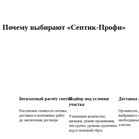
Почему выбирают «Септик-Профи»
Бесплатный расчёт сметы
Подбор под условия
Доставка
участка
Рассчитаем стоимость септика,
Организуем 
доставки и монтажных работ
выбранного с
Учитываем количество
до заключения договора.
необходимых
жильцов, режим проживания,
участок.
тип грунта, уровень грунтовых
вод и залповый сброс.