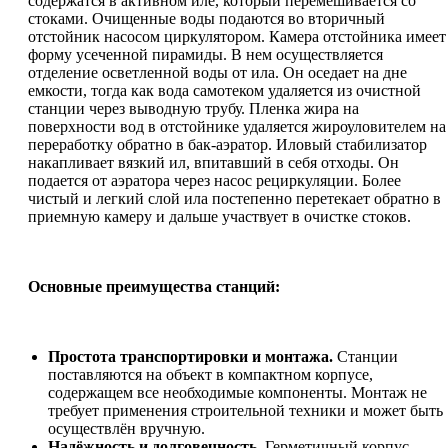
содержатся в активном иле, который перемешивается со
стоками. Очищенные воды подаются во вторичный
отстойник насосом циркулятором. Камера отстойника имеет
форму усеченной пирамиды. В нем осуществляется
отделение осветленной воды от ила. Он оседает на дне
емкости, тогда как вода самотеком удаляется из очистной
станции через выводную трубу. Пленка жира на
поверхности вод в отстойнике удаляется жироуловителем на
переработку обратно в бак-аэратор. Иловый стабилизатор
накапливает вязкий ил, впитавший в себя отходы. Он
подается от аэратора через насос рециркуляции. Более
чистый и легкий слой ила постепенно перетекает обратно в
приемную камеру и дальше участвует в очистке стоков.
Основные преимущества станций:
Простота транспортировки и монтажа.
Станции
поставляются на объект в компактном корпусе,
содержащем все необходимые компоненты. Монтаж не
требует применения строительной техники и может быть
осуществлён вручную.
Надёжность и долговечность.
Герметичный корпус