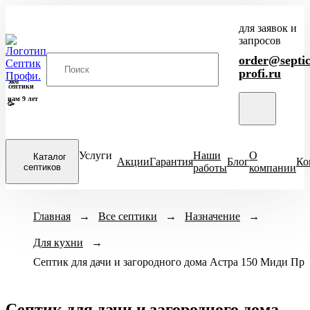
для заявок и
запросов
order@septic
profi.ru
эко
септики
нам 9 лет
🥳
Услуги
Наши
О
Каталог
Акции
Гарантия
Блог
Ко
септиков
работы
компании
Закрыть
Модели септиков
Главная
→
Все септики
Назначение
→
Назначение
Кол-во человек
→
меню
Для кухни
ХИТ
→
Для кухни
1-3 чел
4-
Итал
ПРОДАЖ
Септик для дачи и загородного дома Астра 150 Миди Пр
Для бани
6-8 чел
ЕвроДиамант
Для дачи
9-10 чел
Диамант
Для дома
11-12 чел
Астра
Септик для дачи и загородного дома