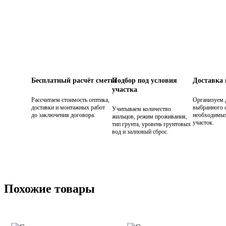
Бесплатный расчёт сметы
Подбор под условия
Доставка
участка
Рассчитаем стоимость септика,
Организуем 
доставки и монтажных работ
выбранного с
Учитываем количество
до заключения договора.
необходимых
жильцов, режим проживания,
участок.
тип грунта, уровень грунтовых
вод и залповый сброс.
Похожие товары