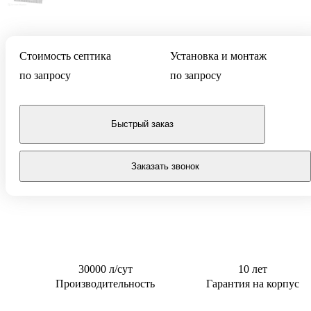
Тверь
0,5 м3/сут
Для котельной
0,6 м3/сут
Для торгового
центра
0,8 м3/сут
Стоимость септика
Установка и монтаж
Для АЗС
0,85 м3/сут
по запросу
по запросу
Для
1 м3/сут
пансионата
1,5 м3/сут
Быстрый заказ
2 м3/сут
2.4 м3/сут
Заказать звонок
3 м3/сут
30000 л/сут
10 лет
Производительность
Гарантия на корпус