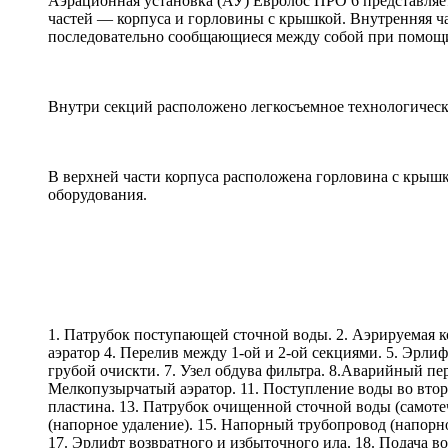
Аэрационная установка (АУ) Евролос ПРО 6 представляет
частей — корпуса и горловины с крышкой. Внутренняя ча
последовательно сообщающиеся между собой при помощи
Внутри секций расположено легкосъемное технологическ
В верхней части корпуса расположена горловина с крышк
оборудования.
1. Патрубок поступающей сточной воды. 2. Аэрируемая 
аэратор
4. Перелив между 1-ой и 2-ой секциями. 5. Эрлифт
грубой очискти. 7. Узел обдува фильтра. 8.Аварийный пе
Мелкопузырчатый аэратор. 11. Поступление воды во втор
пластина. 13. Патрубок очищенной сточной воды (самот
(напорное удаление). 15. Напорный трубопровод (напорн
17. Эрлифт возвратного и избыточного ила. 18. Подача во