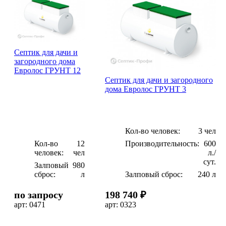
Септик для дачи и
загородного дома
Евролос ГРУНТ 12
Септик для дачи и загородного
дома Евролос ГРУНТ 3
Кол-во человек:
3 чел
Кол-во
12
Производительность:
600
человек:
чел
л./
сут.
Залповый
980
сброс:
л
Залповый сброс:
240 л
по запросу
198 740 ₽
арт: 0471
арт: 0323