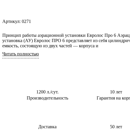
0,6 м3/сут
Для торгового
центра
0,8 м3/сут
Для АЗС
Артикул:
0271
0,85 м3/сут
Для
1 м3/сут
пансионата
Принцип работы аэрационной установки Евролос Про 6 Аэрационная
1,5 м3/сут
установка (АУ) Евролос ПРО 6 представляет из себя цилиндри
емкость, состоящую из двух частей — корпуса и
2 м3/сут
Читать полностью
2.4 м3/сут
3 м3/сут
1200 л./сут.
10 лет
Производительность
Гарантия на кор
Доставка
50 лет