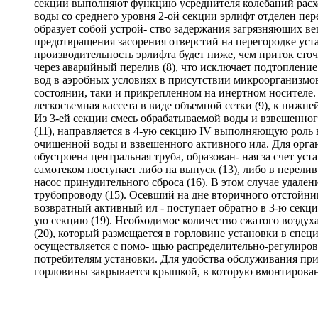
секции выполняют функцию усреднителя колебаний расхо
воды со среднего уровня 2-ой секции эрлифт отделен пере
образует собой устрой- ство задержания загрязняющих ве
предотвращения засорения отверстий на перегородке уста
производительность эрлифта будет ниже, чем приток сточ
через аварийный перелив (8), что исключает подтопление
вод в аэробных условиях в присутствии микроорганизмо
состоянии, таки и прикрепленном на инертном носителе
легкосъемная кассета в виде объемной сетки (9), к нижн
Из 3-ей секции смесь обрабатываемой воды и взвешенного
(11), направляется в 4-ую секцию IV выполняющую роль 
очищенной воды и взвешенного активного ила. Для орга
обустроена центральная труба, образован- ная за счет ус
самотеком поступает либо на выпуск (13), либо в перели
насос принудительного сброса (16). В этом случае удал
трубопроводу (15). Осевший на дне вторичного отстойник
возвратный активный ил - поступает обратно в 3-ю секци
ую секцию (19). Необходимое количество сжатого воздух
(20), который размещается в горловине установки в спец
осуществляется с помо- щью распределительно-регулирово
потребителям установки. Для удобства обслуживания пр
горловины закрывается крышкой, в которую вмонтирован 