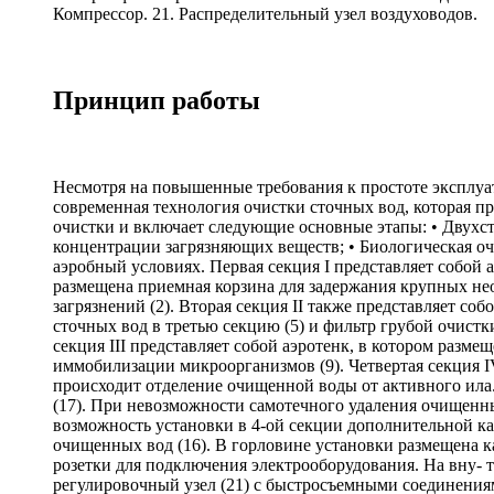
Компрессор. 21. Распределительный узел воздуховодов.
Принцип работы
Несмотря на повышенные требования к простоте эксплуа
современная технология очистки сточных вод, которая п
очистки и включает следующие основные этапы: • Двухст
концентрации загрязняющих веществ; • Биологическая оч
аэробный условиях. Первая секция I представляет собой 
размещена приемная корзина для задержания крупных нео
загрязнений (2). Вторая секция II также представляет со
сточных вод в третью секцию (5) и фильтр грубой очистки
секция III представляет собой аэротенк, в котором разме
иммобилизации микроорганизмов (9). Четвертая секция I
происходит отделение очищенной воды от активного ила
(17). При невозможности самотечного удаления очищенн
возможность установки в 4-ой секции дополнительной ка
очищенных вод (16). В горловине установки размещена кам
розетки для подключения электрооборудования. На вну- 
регулировочный узел (21) с быстросъемными соединениям