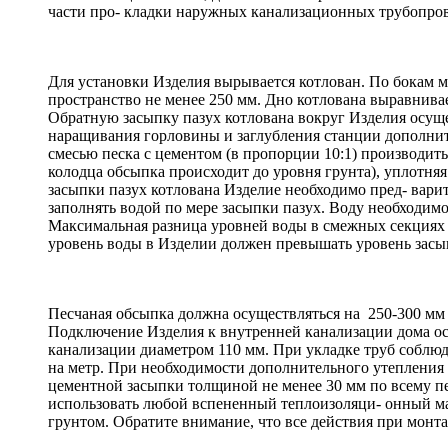
части про- кладки наружных канализационных трубопро
Для установки Изделия вырывается котлован. По бокам м
пространство не менее 250 мм. Дно котлована выравнивае
Обратную засыпку пазух котлована вокруг Изделия осуще
наращивания горловины и заглубления станции дополните
смесью песка с цементом (в пропорции 10:1) производить 
колодца обсыпка происходит до уровня грунта), уплотн
засыпки пазух котлована Изделие необходимо пред- варит
заполнять водой по мере засыпки пазух. Воду необходимо
Максимальная разница уровней воды в смежных секциях
уровень воды в Изделии должен превышать уровень засыпк
Песчаная обсыпка должна осуществляться на 250-300 мм 
Подключение Изделия к внутренней канализации дома о
канализации диаметром 110 мм. При укладке труб соблюд
на метр. При необходимости дополнительного утепления 
цементной засыпки толщиной не менее 30 мм по всему пе
использовать любой вспененный теплоизоляци- онный ма
грунтом. Обратите внимание, что все действия при монт