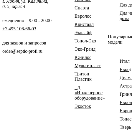
г. Лобня, ул. Калинина,
Для д
д. 5, офис 4
Спарта
Для ч
Евролос
дома
ежедневно – 9:00 - 20:00
Кристалл
+7 495 106-66-03
Эколайф
Популярны
Топол-Эко
модели
для заявок и запросов
Эко-Гранд
order@septic-profi.ru
Юнилос
Итал
Мультипласт
Евро
Тритон
Диам
Пластик
Астра
ТД
«Инженерное
Гринл
оборудование»
Еврол
Экосток
Еврол
Топас
Тверь