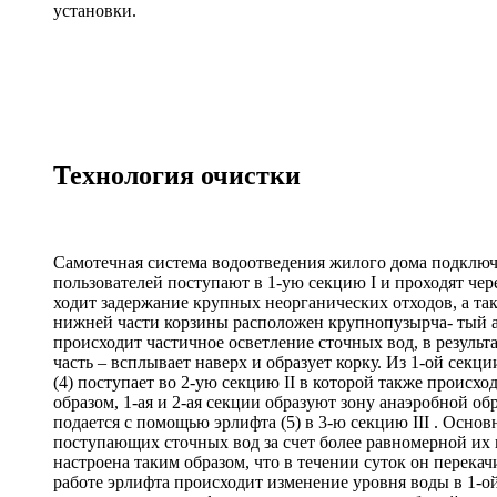
установки.
Технология очистки
Самотечная система водоотведения жилого дома подключа
пользователей поступают в 1-ую секцию I и проходят чер
ходит задержание крупных неорганических отходов, а та
нижней части корзины расположен крупнопузырча- тый аэр
происходит частичное осветление сточных вод, в результат
часть – всплывает наверх и образует корку. Из 1-ой секц
(4) поступает во 2-ую секцию II в которой также происх
образом, 1-ая и 2-ая секции образуют зону анаэробной об
подается с помощью эрлифта (5) в 3-ю секцию III . Основ
поступающих сточных вод за счет более равномерной их 
настроена таким образом, что в течении суток он перек
работе эрлифта происходит изменение уровня воды в 1-ой 