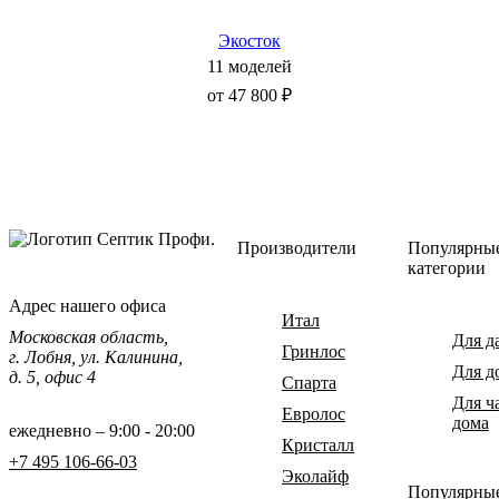
Экосток
11 моделей
от 47 800 ₽
Производители
Популярны
категории
Адрес нашего офиса
Итал
Московская область,
Для д
Гринлос
г. Лобня, ул. Калинина,
Для д
д. 5, офис 4
Спарта
Для ч
Евролос
дома
ежедневно – 9:00 - 20:00
Кристалл
+7 495 106-66-03
Эколайф
Популярны