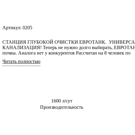
0,6 м3/сут
Для торгового
центра
0,8 м3/сут
Для АЗС
0,85 м3/сут
Артикул:
0205
Для
1 м3/сут
пансионата
1,5 м3/сут
СТАНЦИЯ ГЛУБОКОЙ ОЧИСТКИ ЕВРОТАНК. УНИВЕРСАЛЬНАЯ
КАНАЛИЗАЦИЯ! Теперь не нужно долго выбирать, ЕВРОТАНК-септик для любого вида
2 м3/сут
почвы. Аналога нет у конкурентов Рассчитан на 8 человек по
2.4 м3/сут
Читать полностью
3 м3/сут
1600 л/сут
Производительность