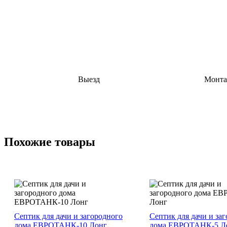
Рассчитаем стоимость септика,
Учитываем ко
доставки и монтажных работ
жильцов, режим 
до заключения договора.
тип грунта,
грунтовых вод 
сброс
Выезд
Монт
инженера
за один 
Специалист осмотрит участок,
Стандартную 
определит место установки и
септика выполня
подготовит расчёт работ.
одного рабоч
Похожие товары
Септик для дачи и загородного
Септик для дачи и за
дома ЕВРОТАНК-10 Лонг
дома ЕВРОТАНК-5 Л