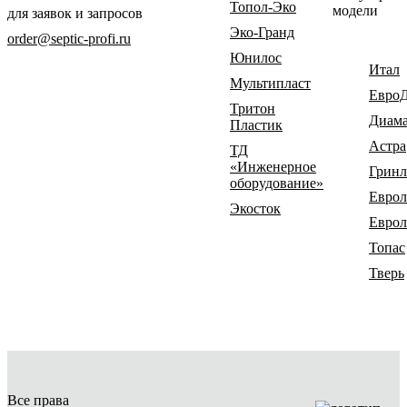
Топол-Эко
модели
для заявок и запросов
Эко-Гранд
order@septic-profi.ru
Юнилос
Итал
Мультипласт
Евро
Тритон
Диам
Пластик
Астра
ТД
«Инженерное
Гринл
оборудование»
Еврол
Экосток
Еврол
Топас
Тверь
Все права