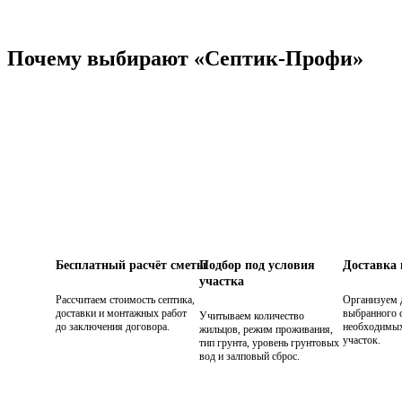
Почему выбирают «Септик-Профи»
Бесплатный расчёт сметы
Подбор под условия
Доставка
участка
Рассчитаем стоимость септика,
Организуем 
доставки и монтажных работ
выбранного с
Учитываем количество
до заключения договора.
необходимых
жильцов, режим проживания,
участок.
тип грунта, уровень грунтовых
вод и залповый сброс.