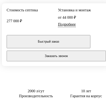
Тверь
0,5 м3/сут
Для котельной
Стоимость септика
Установка и монтаж
0,6 м3/сут
Для торгового
центра
от 44 000 ₽
0,8 м3/сут
277 000 ₽
Для АЗС
Подробнее
0,85 м3/сут
Для
1 м3/сут
пансионата
1,5 м3/сут
Быстрый заказ
2 м3/сут
2.4 м3/сут
Заказать звонок
3 м3/сут
2000 л/сут
10 лет
Производительность
Гарантия на корпус