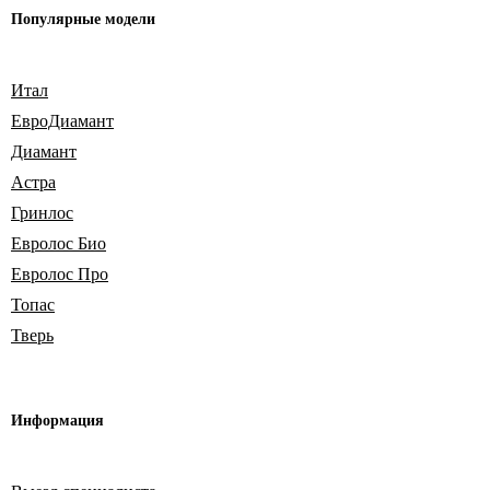
Популярные модели
Итал
ЕвроДиамант
Диамант
Астра
Гринлос
Евролос Био
Евролос Про
Топас
Тверь
Информация