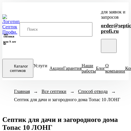
для заявок и
запросов
order@septic
profi.ru
эко
септики
нам 9 лет
🥳
Услуги
Наши
О
Каталог
Акции
Гарантия
Блог
Ко
септиков
работы
компании
Закрыть
Модели септиков
Главная
→
Все септики
Назначение
→
Способ отвода
Кол-во человек
→
меню
Септик для дачи и загородного дома Топас 10 ЛОНГ
ХИТ
Для кухни
1-3 чел
4-
Итал
ПРОДАЖ
Для бани
6-8 чел
ЕвроДиамант
Септик для дачи и загородного дома
Для дачи
9-10 чел
Диамант
Топас 10 ЛОНГ
Для дома
11-12 чел
Астра