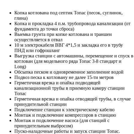
Копка котлована под септик Топас (песок, суглинок,
глина)
Копка и прокладка 4 п.м. трубопровода канализации (от
фундамента до точки сброса)
Выемка грунта при копке котлована и траншеи
осуществляется в отвал
10 м электрокабеля ВВГ 4*1,5 и закладка его в трубу
ПНД или гофрошланг
Выгрузка станции с автомашины, перемещение и спуск в
котлован (для модельного ряда Топас 3-8 стандарт и
Long)
Обсыпка песком и одновременное заполнение водой
Подвоз песка к котловану не далее 15-ти метров
Герметичная врезка и опайка подводящей
канализационной трубы в приемную камеру станции
Топас
Герметичная врезка и опайка отводящей трубы, в случае
принудительной станции
Подключение станции к электрическому кабелю
Монтаж и подключение компрессоров в станцию
Монтаж и подключение насоса (для станций с
принудительным выбросом)
Пуско-наладочные работы и запуск станции Топас.