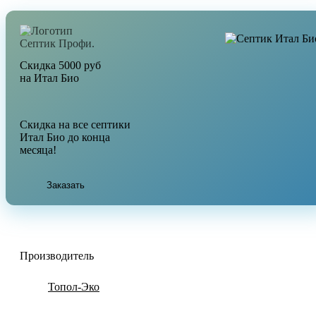
Скидка 5000 руб
на Итал Био
Скидка на все септики
Итал Био до конца
месяца!
Заказать
Производитель
Топол-Эко