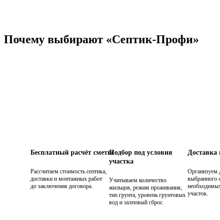
Почему выбирают «Септик-Профи»
Бесплатный расчёт сметы
Подбор под условия
Доставка
участка
Рассчитаем стоимость септика,
Организуем 
доставки и монтажных работ
выбранного с
Учитываем количество
до заключения договора.
необходимых
жильцов, режим проживания,
участок.
тип грунта, уровень грунтовых
вод и залповый сброс.