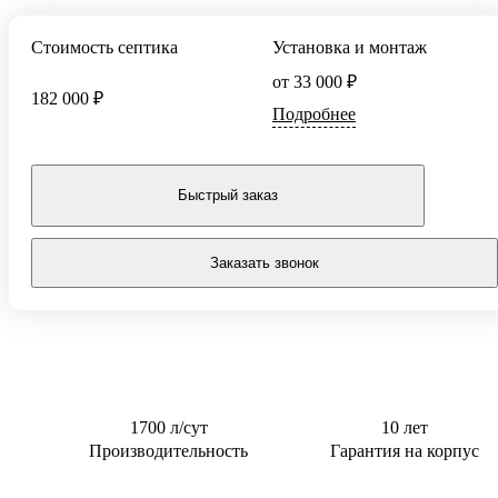
Тверь
0,5 м3/сут
Для котельной
Стоимость септика
Установка и монтаж
0,6 м3/сут
Для торгового
центра
от 33 000 ₽
0,8 м3/сут
182 000 ₽
Для АЗС
Подробнее
0,85 м3/сут
Для
1 м3/сут
пансионата
1,5 м3/сут
Быстрый заказ
2 м3/сут
2.4 м3/сут
Заказать звонок
3 м3/сут
1700 л/сут
10 лет
Производительность
Гарантия на корпус