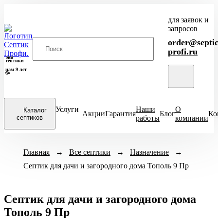
для заявок и
запросов
order@septic
profi.ru
эко
септики
нам 9 лет
🥳
Услуги
Наши
О
Каталог
Акции
Гарантия
Блог
Ко
септиков
работы
компании
Закрыть
Модели септиков
Главная
→
Все септики
Назначение
→
Назначение
Кол-во человек
→
меню
Септик для дачи и загородного дома Тополь 9 Пр
ХИТ
Для кухни
1-3 чел
4-
Итал
ПРОДАЖ
Для бани
6-8 чел
ЕвроДиамант
Септик для дачи и загородного дома
Для дачи
9-10 чел
Диамант
Тополь 9 Пр
Для дома
11-12 чел
Астра