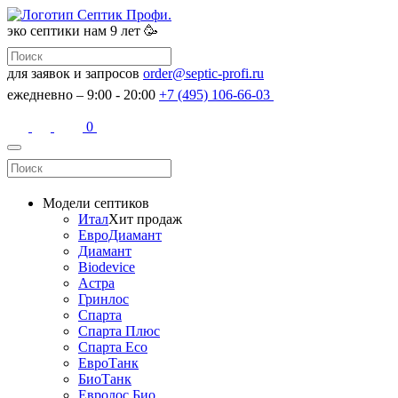
эко септики
нам 9 лет 🥳
для заявок и запросов
order@septic-profi.ru
ежедневно – 9:00 - 20:00
+7 (495) 106-66-03
0
Модели септиков
Итал
Хит продаж
ЕвроДиамант
Диамант
Biodevice
Астра
Гринлос
Спарта
Спарта Плюс
Спарта Eco
ЕвроТанк
БиоТанк
Евролос Био