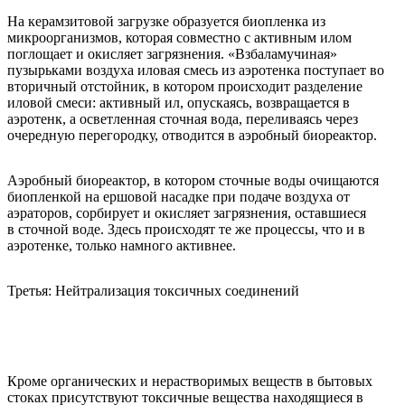
На керамзитовой загрузке образуется биопленка из
микроорганизмов, которая совместно с активным илом
поглощает и окисляет загрязнения. «Взбаламучиная»
пузырьками воздуха иловая смесь из аэротенка поступает во
вторичный отстойник, в котором происходит разделение
иловой смеси: активный ил, опускаясь, возвращается в
аэротенк, а осветленная сточная вода, переливаясь через
очередную перегородку, отводится в аэробный биореактор.
Аэробный биореактор, в котором сточные воды очищаются
биопленкой на ершовой насадке при подаче воздуха от
аэраторов, сорбирует и окисляет загрязнения, оставшиеся
в сточной воде. Здесь происходят те же процессы, что и в
аэротенке, только намного активнее.
Третья: Нейтрализация токсичных соединений
Кроме органических и нерастворимых веществ в бытовых
стоках присутствуют токсичные вещества находящиеся в