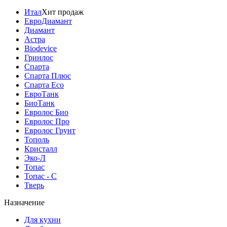
Итал
Хит продаж
ЕвроДиамант
Диамант
Астра
Biodevice
Гринлос
Спарта
Спарта Плюс
Спарта Eco
ЕвроТанк
БиоТанк
Евролос Био
Евролос Про
Евролос Грунт
Тополь
Кристалл
Эко-Л
Топас
Топас - С
Тверь
Назначение
Для кухни