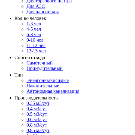
Для торгового центра
Для АЗС
Для пансионата
Кол-во человек
1-3 чел
4-5 чел
6-8 чел
9-10 чел
11-12 чел
13-15 чел
Способ отвода
Самотечный
Принудительный
Тип
Энергонезависимые
Накопительные
Автономная канализация
Производительность
0,35 м3/сут
0,4 м3/сут
0,5 м3/сут
0,6 м3/сут
0,8 м3/сут
0,85 м3/сут