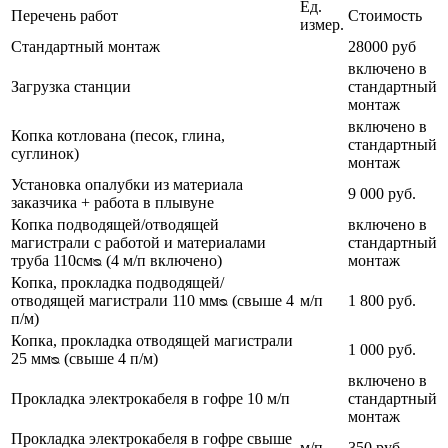
Ед.
Перечень работ
Стоимость
измер.
Стандартный монтаж
28000 руб
включено в
Загрузка станции
стандартный
монтаж
включено в
Копка котлована (песок, глина,
стандартный
суглинок)
монтаж
Установка опалубки из материала
9 000 руб.
заказчика + работа в плывуне
Копка подводящей/отводящей
включено в
магистрали с работой и материалами
стандартный
труба 110смᴓ (4 м/п включено)
монтаж
Копка, прокладка подводящей/
отводящей магистрали 110 ммᴓ (свыше 4
м/п
1 800 руб.
п/м)
Копка, прокладка отводящей магистрали
1 000 руб.
25 ммᴓ (свыше 4 п/м)
включено в
Прокладка электрокабеля в гофре 10 м/п
стандартный
монтаж
Прокладка электрокабеля в гофре свыше
м/п
350 руб.