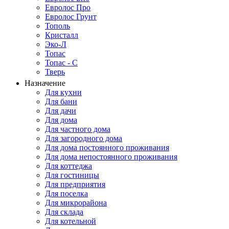
Евролос Про
Евролос Грунт
Тополь
Кристалл
Эко-Л
Топас
Топас - С
Тверь
Назначение
Для кухни
Для бани
Для дачи
Для дома
Для частного дома
Для загородного дома
Для дома постоянного проживания
Для дома непостоянного проживания
Для коттеджа
Для гостиницы
Для предприятия
Для поселка
Для микрорайона
Для склада
Для котельной