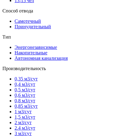
13-15 чел
Способ отвода
Самотечный
Принудительный
Тип
Энергонезависимые
Накопительные
Автономная канализация
Производительность
0,35 м3/сут
0,4 м3/сут
0,5 м3/сут
0,6 м3/сут
0,8 м3/сут
0,85 м3/сут
1 м3/сут
1,5 м3/сут
2 м3/сут
2.4 м3/сут
3 м3/сут