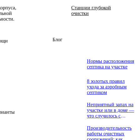
орпуса,
Станции глубокой
ольной
очистки
ьности.
Блог
мощи
Нормы расположения
септика на участке
8 золотых правил
ухода за аэробным
септиком
Неприятный запах на
участке или в доме —
арианты
что случилось с
септиком?
Производительность
работы очистных
сооружений: как