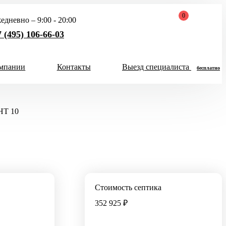
0
едневно – 9:00 - 20:00
 (495) 106-66-03
мпании
Контакты
Выезд специалиста
бесплатно
Закрыть
Хит продаж 2026
меню
НТ 10
чел
Скидка 5000 руб
на Итал Био
Стоимость септика
Скидка на все септики
352 925 ₽
Итал Био до конца
месяца!