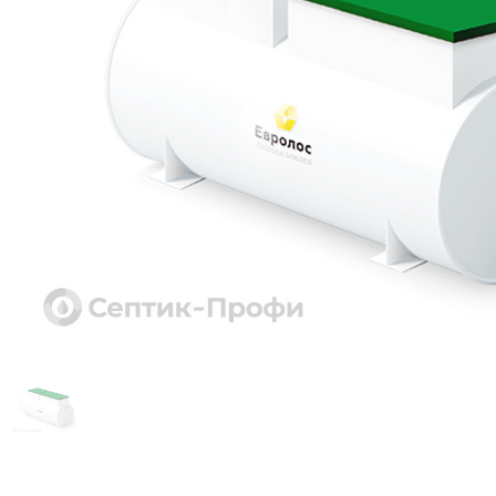
Спарта Eco
Для котт
ЕвроТанк
Для гос
БиоТанк
Для пре
Евролос Био
Для посе
Евролос Про
Для мик
Евролос Грунт
Для скла
Тополь
Для коте
Кристалл
Для торг
Эко-Л
Для АЗС
Топас
Для панс
Топас - С
Тверь