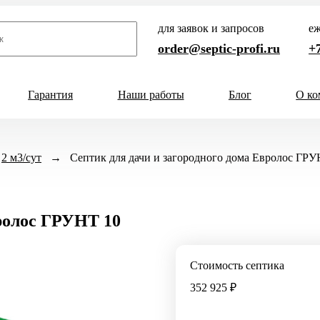
для заявок и запросов
еж
order@septic-profi.ru
+7
Гарантия
Наши работы
Блог
О ко
Кол-во человек
2 м3/сут
→
Септик для дачи и загородного дома Евролос ГРУ
ни
1-3 чел
4-5 чел
6-8 чел
и
9-10 чел
11-12 чел
13-15 
вролос ГРУНТ 10
а
Способ отвода
ного дома
Самотечный
Стоимость септика
родного дома
Принудительный
352 925 ₽
 постоянного проживания
а непостоянного проживания