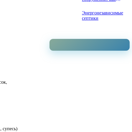
рассчитать?
Энергонезависимые
септики
сок,
 супесь)