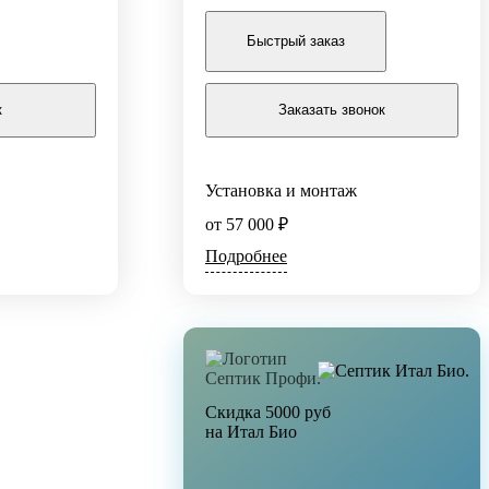
Заказать
Быстрый заказ
к
Заказать звонок
По уровню очистки
Септики
Установка и монтаж
Станции глубокой очистки
Ливневые стоки
от 57 000 ₽
Бытовые стоки
Подробнее
м3/сут
3/сут
Скидка 5000 руб
на Итал Био