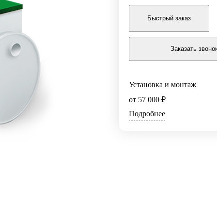
Тип
еджа
Быстрый заказ
тиницы
Энергонезависимые
дприятия
Накопительные
Заказать звоно
лка
Автономная канализация
рорайона
да
Производительность
Установка и монтаж
льной
0,35 м3/сут
0,4 м3/сут
от 57 000 ₽
ового центра
0,5 м3/сут
0,6 м3/сут
Подробнее
0,8 м3/сут
0,85 м3/сут
1 
ионата
1,5 м3/сут
2 м3/сут
2.4 м
3 м3/сут