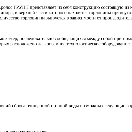
вролос ГРУНТ представляет из себя конструкцию состоящую из к
индра, в верхней части которого находятся горловины прямоуг
личество горловин варьируется в зависимости от производител
семь камер, последовательно сообщающихся между собой при по
орых расположено легкосъемное технологическое оборудование.
 условий сброса очищенной сточной воды возможны следующие в
ды в дренажную канаву.