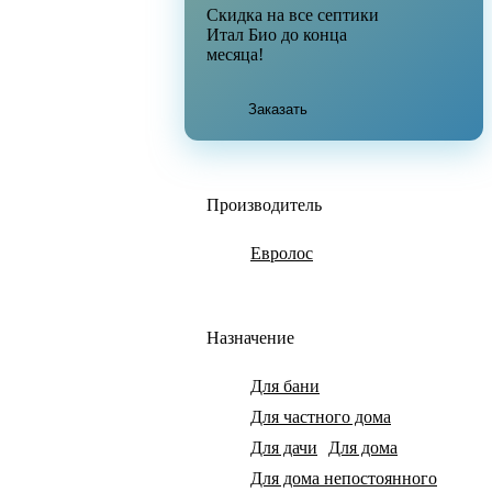
Скидка на все септики
Итал Био до конца
месяца!
Заказать
Производитель
Евролос
Назначение
Для бани
Для частного дома
Для дачи
Для дома
Для дома непостоянного