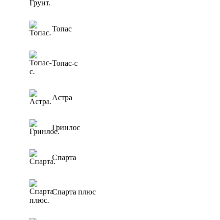
0,6 м3/сут
Для торгового
центра
0,8 м3/сут
Топас
Для АЗС
0,85 м3/сут
Для
1 м3/сут
пансионата
Топас-с
1,5 м3/сут
2 м3/сут
2.4 м3/сут
Астра
3 м3/сут
Гринлос
Спарта
Спарта плюс