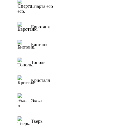
Спарта eco
Евротанк
Биотанк
Тополь
Кристалл
Эко-л
Тверь