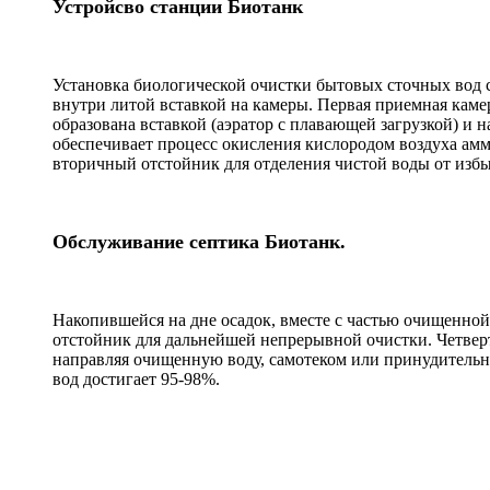
Устройсво станции Биотанк
Установка биологической очистки бытовых сточных вод 
внутри литой вставкой на камеры. Первая приемная каме
образована вставкой (аэратор с плавающей загрузкой) и
обеспечивает процесс окисления кислородом воздуха аммо
вторичный отстойник для отделения чистой воды от изб
Обслуживание септика Биотанк.
Накопившейся на дне осадок, вместе с частью очищенно
отстойник для дальнейшей непрерывной очистки. Четверт
направляя очищенную воду, самотеком или принудительно,
вод достигает 95-98%.