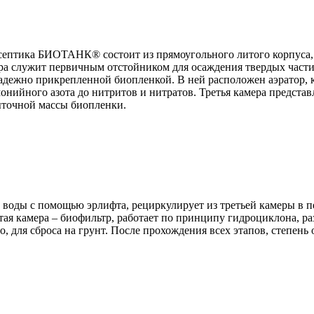
септика БИОТАНК® состоит из прямоугольного литого корпуса,
ра служит первичным отстойником для осаждения твердых части
 надежно прикрепленной биопленкой. В ней расположен аэратор,
нийного азота до нитритов и нитратов. Третья камера представ
ыточной массы биопленки.
й воды с помощью эрлифта, рециркулирует из третьей камеры в 
ая камера – биофильтр, работает по принципу гидроциклона, ра
 для сброса на грунт. После прохождения всех этапов, степень