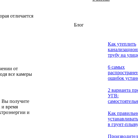
орая отличается
Блог
Как утеплить
канализацио
трубу на улиц
частном доме
6 самых
чении от
распростране
ходя все камеры
ошибок устан
септика: как 
избежать
2 варианта пр
УГВ:
самостоятель
, Вы получите
профессиона
 и время
методы
ектроэнергии и
Как правильн
устанавливать
в грунт-плыв
Производител