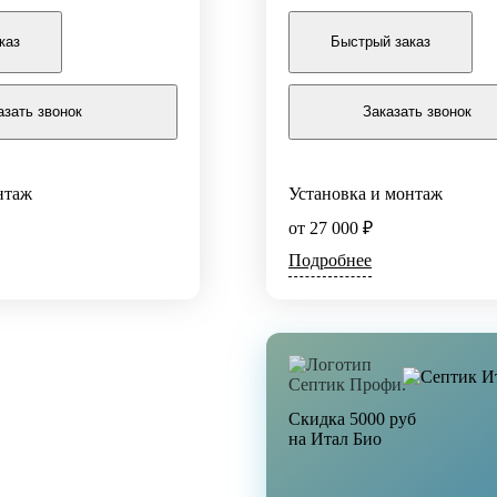
Заказать
каз
Быстрый заказ
азать звонок
Заказать звонок
По уровню очистки
Септики
нтаж
Установка и монтаж
Станции глубокой очистки
Ливневые стоки
от 27 000 ₽
Бытовые стоки
Подробнее
м3/сут
3/сут
Скидка 5000 руб
на Итал Био