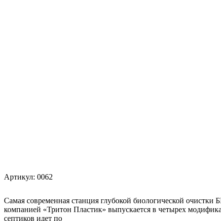
Спарта Eco
Для котт
ЕвроТанк
Для гос
БиоТанк
Для пре
Евролос Био
Для посе
Евролос Про
Для мик
Евролос Грунт
Для скла
Тополь
Для коте
Кристалл
Для торг
Эко-Л
Для АЗС
Топас
Для панс
Топас - С
Тверь
Артикул:
0062
Самая современная станция глубокой биологической очистки
компанией «Тритон Пластик» выпускается в четырех модификациях. Во-первых, ра
септиков идет по