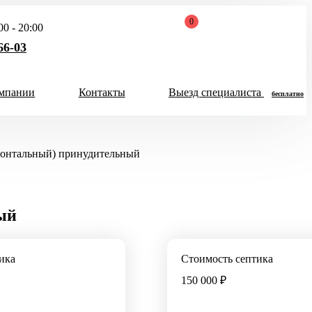
0
0 - 20:00
66-03
мпании
Контакты
Выезд специалиста
бесплатно
Закрыть
Хит продаж 2026
меню
изонтальный) принудительный
чел
ый
Скидка 5000 руб
на Итал Био
ика
Стоимость септика
Скидка на все септики
150 000 ₽
Итал Био до конца
месяца!