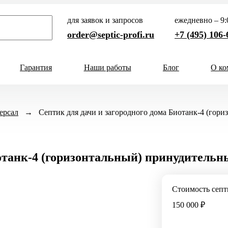
для заявок и запросов
ежедневно – 9:0
order@septic-profi.ru
+7 (495) 106-
Гарантия
Наши работы
Блог
О ко
Кол-во человек
ерсал
→
Септик для дачи и загородного дома Биотанк-4 (гор
ни
1-3 чел
4-5 чел
6-8 чел
и
9-10 чел
11-12 чел
13-15 
иотанк-4 (горизонтальный) принудительн
а
Способ отвода
ного дома
Самотечный
Стоимость септ
родного дома
Принудительный
150 000 ₽
 постоянного проживания
а непостоянного проживания