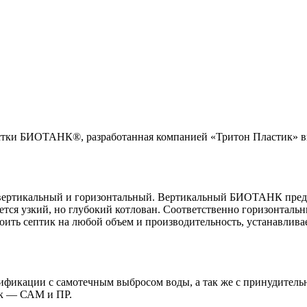
истки БИОТАНК®, разработанная компанией «Тритон Пластик» в
, вертикальный и горизонтальный. Вертикальный БИОТАНК пред
ебуется узкий, но глубокий котлован. Соответственно горизонта
оить септик на любой объем и производительность, устанавливает
дификации с самотечным выбросом воды, а так же с принудитель
ак — САМ и ПР.