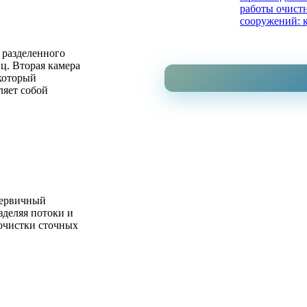
работы очист
сооружений: 
рассчитать?
 разделенного
ц. Вторая камера
 который
ляет собой
первичный
зделяя потоки и
 очистки сточных