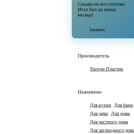
Скидка на все септики
Итал Био до конца
месяца!
Заказать
Производитель
Тритон Пластик
Назначение
Для кухни
Для бани
Для дачи
Для дома
Для частного дома
Для загородного дом