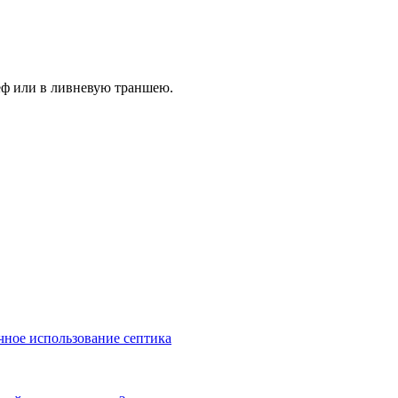
еф или в ливневую траншею.
чное использование септика