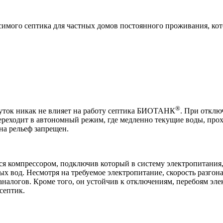
мого септика для частных домов постоянного проживания, кот
®
суток никак не влияет на работу септика БИОТАНК
. При отклю
переходит в автономный режим, где медленно текущие воды, про
на рельеф запрещен.
я компрессором, подключив который в систему электропитания
 вод. Несмотря на требуемое электропитание, скорость разгона
аналогов. Кроме того, он устойчив к отключениям, перебоям эл
септик.