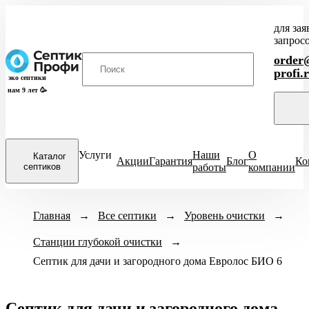
для зая
запрос
order@
profi.
эко септики
нам 9 лет 🥳
Услуги
Наши
О
Каталог
Акции
Гарантия
Блог
Ко
септиков
работы
компании
Закрыть
Модели септиков
Главная
→
Все септики
Назначение
→
Уровень очистки
Кол-во человек
→
меню
Станции глубокой очистки
ХИТ
Для кухни
→
1-3 чел
4-
Итал
ПРОДАЖ
Септик для дачи и загородного дома Евролос БИО 6
Для бани
6-8 чел
ЕвроДиамант
Для дачи
9-10 чел
Диамант
Для дома
11-12 чел
Астра
Септик для дачи и загородного дома