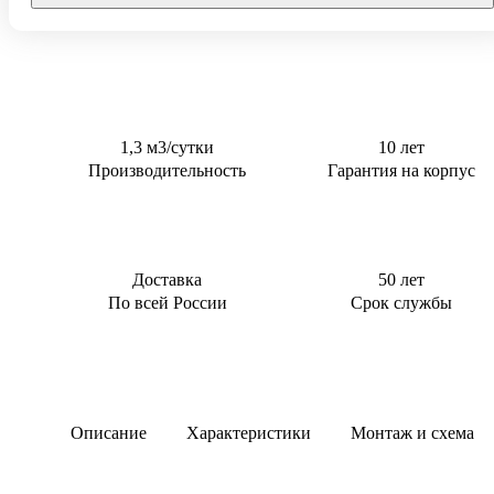
Тверь
0,5 м3/сут
Для котельной
0,6 м3/сут
Для торгового
центра
0,8 м3/сут
Для АЗС
0,85 м3/сут
Для
1 м3/сут
1,3 м3/сутки
10 лет
пансионата
Производительность
Гарантия на корпус
1,5 м3/сут
2 м3/сут
2.4 м3/сут
3 м3/сут
Доставка
50 лет
По всей России
Срок службы
Описание
Характеристики
Монтаж и схема