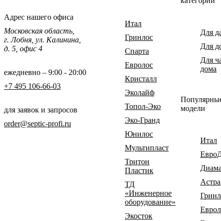
категории
Адрес нашего офиса
Итал
Московская область,
Для д
Гринлос
г. Лобня, ул. Калинина,
Для д
д. 5, офис 4
Спарта
Для ч
Евролос
дома
ежедневно – 9:00 - 20:00
Кристалл
+7 495 106-66-03
Эколайф
Популярны
Топол-Эко
модели
для заявок и запросов
Эко-Гранд
order@septic-profi.ru
Юнилос
Итал
Мультипласт
Евро
Тритон
Диам
Пластик
Астра
ТД
«Инженерное
Гринл
оборудование»
Еврол
Экосток