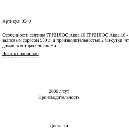
0,6 м3/сут
Для торгового
центра
0,8 м3/сут
Для АЗС
Артикул:
0540
0,85 м3/сут
Для
1 м3/сут
пансионата
Особенности септика ГРИНЛОС Аква 10 ГРИНЛОС Аква 10 - это самотечная модель септика с
1,5 м3/сут
залповым сбросом 550 л. и производительностью 2 м3/сутки, ч
домов, в которых число жи
2 м3/сут
Читать полностью
2.4 м3/сут
3 м3/сут
2000 л/сут
Производительность
Доставка