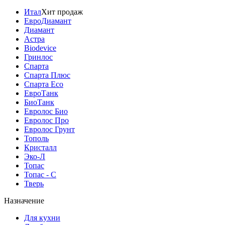
Итал
Хит продаж
ЕвроДиамант
Диамант
Астра
Biodevice
Гринлос
Спарта
Спарта Плюс
Спарта Eco
ЕвроТанк
БиоТанк
Евролос Био
Евролос Про
Евролос Грунт
Тополь
Кристалл
Эко-Л
Топас
Топас - С
Тверь
Назначение
Для кухни