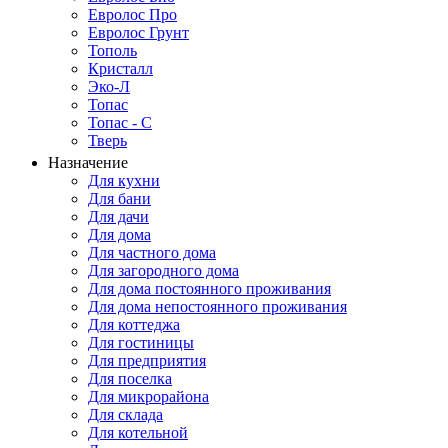
Евролос Про
Евролос Грунт
Тополь
Кристалл
Эко-Л
Топас
Топас - С
Тверь
Назначение
Для кухни
Для бани
Для дачи
Для дома
Для частного дома
Для загородного дома
Для дома постоянного проживания
Для дома непостоянного проживания
Для коттеджа
Для гостиницы
Для предприятия
Для поселка
Для микрорайона
Для склада
Для котельной