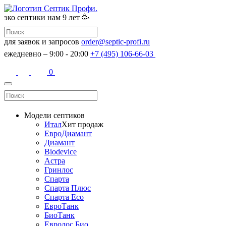
эко септики
нам 9 лет 🥳
для заявок и запросов
order@septic-profi.ru
ежедневно – 9:00 - 20:00
+7 (495) 106-66-03
0
Модели септиков
Итал
Хит продаж
ЕвроДиамант
Диамант
Biodevice
Астра
Гринлос
Спарта
Спарта Плюс
Спарта Eco
ЕвроТанк
БиоТанк
Евролос Био