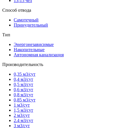
13-15 чел
Способ отвода
Самотечный
Принудительный
Тип
Энергонезависимые
Накопительные
Автономная канализация
Производительность
0,35 м3/сут
0,4 м3/сут
0,5 м3/сут
0,6 м3/сут
0,8 м3/сут
0,85 м3/сут
1 м3/сут
1,5 м3/сут
2 м3/сут
2.4 м3/сут
3 м3/сут