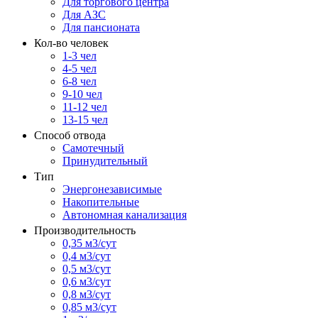
Для торгового центра
Для АЗС
Для пансионата
Кол-во человек
1-3 чел
4-5 чел
6-8 чел
9-10 чел
11-12 чел
13-15 чел
Способ отвода
Самотечный
Принудительный
Тип
Энергонезависимые
Накопительные
Автономная канализация
Производительность
0,35 м3/сут
0,4 м3/сут
0,5 м3/сут
0,6 м3/сут
0,8 м3/сут
0,85 м3/сут