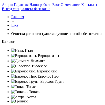
Акции
Гарантия
Наши работы
Блог
О компании
Контакты
Выезд специалиста
бесплатно
Главная
→
Блог
→
Очистка уличного туалета: лучшие способы без откачки
Каталог
Итал
Евродиамант
Диамант
Biodevice
Евролос био
Евролос Про
Евролос Грунт
Топас
Топас-с
Астра