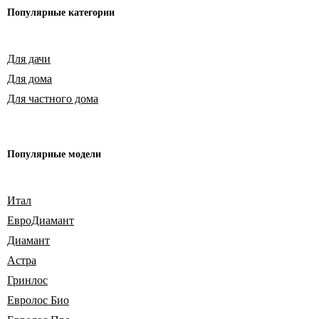
Популярные
категории
Для дачи
Для дома
Для частного дома
Популярные модели
Итал
ЕвроДиамант
Диамант
Астра
Гринлос
Евролос Био