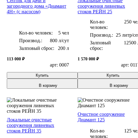
Септик для дачи и
Локальные очистные
загородного дома «Диамант
сооружения ливневых
4H» (с насосом)
стоков РЕЙН 25
Кол-во
250 че
человек:
Кол-во человек:
5 чел
25 литр/се
800 л/сут
Залповый
12500 
Залповый сброс:
200 л
сброс:
113 000 ₽
1 570 000 ₽
арт: 0007
арт: 011
Купить
Купить
В корзину
В корзину
Очистное сооружение
Локальные очистные
Диамант 125
сооружения ливневых
стоков РЕЙН 35
Кол-во
125 че
человек: