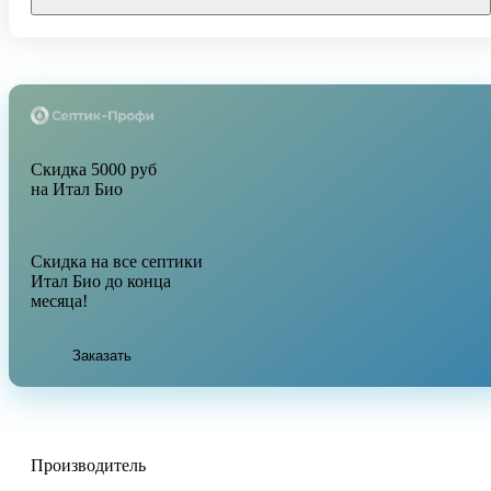
Скидка 5000 руб
на Итал Био
Скидка на все септики
Итал Био до конца
месяца!
Заказать
Производитель