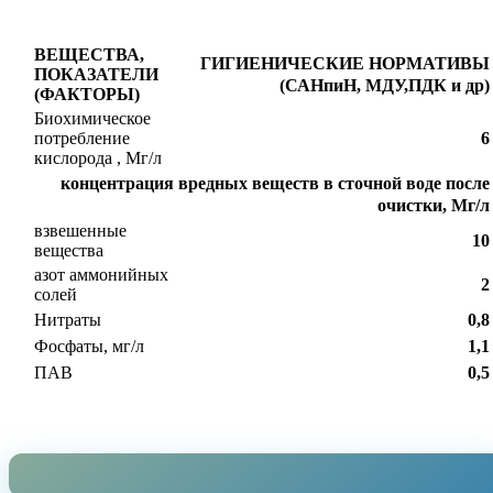
ВЕЩЕСТВА,
ГИГИЕНИЧЕСКИЕ НОРМАТИВЫ
ПОКАЗАТЕЛИ
(САНпиН, МДУ,ПДК и др)
(ФАКТОРЫ)
Биохимическое
потребление
6
кислорода , Мг/л
концентрация вредных веществ в сточной воде после
очистки, Мг/л
взвешенные
10
вещества
азот аммонийных
2
солей
Нитраты
0,8
Фосфаты, мг/л
1,1
ПАВ
0,5