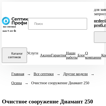
для зая
запрос
order@
profi.
эко септики
нам 9 лет 🥳
Услуги
Наши
О
Каталог
Акции
Гарантия
Блог
Ко
септиков
работы
компании
Закрыть
Модели септиков
Главная
→
Все септики
Назначение
→
Другие модели
Кол-во человек
→
меню
Осина
→
ХИТ
Очистное сооружение Диамант 250
Для кухни
1-3 чел
4-
Итал
ПРОДАЖ
Для бани
6-8 чел
ЕвроДиамант
Для дачи
9-10 чел
Диамант
Очистное сооружение Диамант 250
Для дома
11-12 чел
Астра