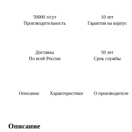
Тверь
0,5 м3/сут
Для котельной
0,6 м3/сут
Для торгового
50000 л/сут
10 лет
центра
0,8 м3/сут
Производительность
Гарантия на корпус
Для АЗС
0,85 м3/сут
Для
1 м3/сут
пансионата
1,5 м3/сут
Доставка
50 лет
2 м3/сут
По всей России
Срок службы
2.4 м3/сут
3 м3/сут
Описание
Характеристики
О производителе
Описание