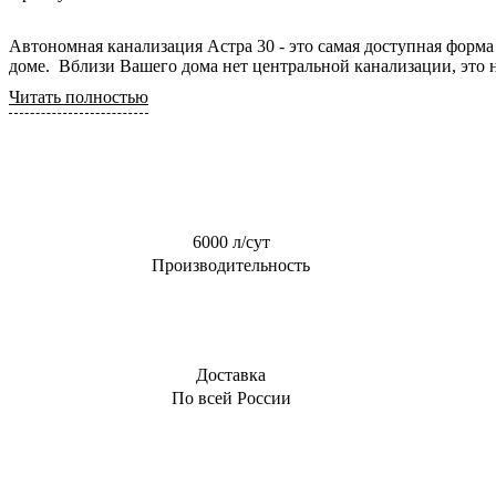
0,6 м3/сут
Для торгового
Автономная канализация Астра 30 - это самая доступная форма
центра
0,8 м3/сут
доме. Вблизи Вашего дома нет центральной канализации, это н
Для АЗС
0,85 м3/сут
Читать полностью
Для
1 м3/сут
пансионата
1,5 м3/сут
2 м3/сут
2.4 м3/сут
3 м3/сут
6000 л/сут
Производительность
Доставка
По всей России