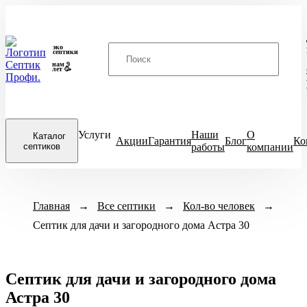
эко
септики
нам 9
лет 🥳
Услуги
Наши
О
Каталог
Акции
Гарантия
Блог
Ко
септиков
работы
компании
Закрыть
Модели септиков
Назначение
Кол-во человек
меню
Главная
→
Все септики
→
Кол-во человек
→
ХИТ
Для кухни
1-3 чел
4-
Итал
Септик для дачи и загородного дома Астра 30
ПРОДАЖ
Для бани
6-8 чел
ЕвроДиамант
Для дачи
9-10 чел
Диамант
Септик для дачи и загородного дома
Для дома
11-12 чел
Астра
Астра 30
Для частного
13-15 чел
Biodevice