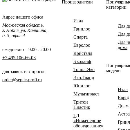
Производители
Популярны
категории
Адрес нашего офиса
Итал
Московская область,
Для д
Гринлос
г. Лобня, ул. Калинина,
Для д
д. 5, офис 4
Спарта
Для ч
Евролос
дома
ежедневно – 9:00 - 20:00
Кристалл
+7 495 106-66-03
Эколайф
Популярны
Топол-Эко
модели
для заявок и запросов
Эко-Гранд
order@septic-profi.ru
Юнилос
Итал
Мультипласт
Евро
Тритон
Диам
Пластик
Астра
ТД
«Инженерное
Гринл
оборудование»