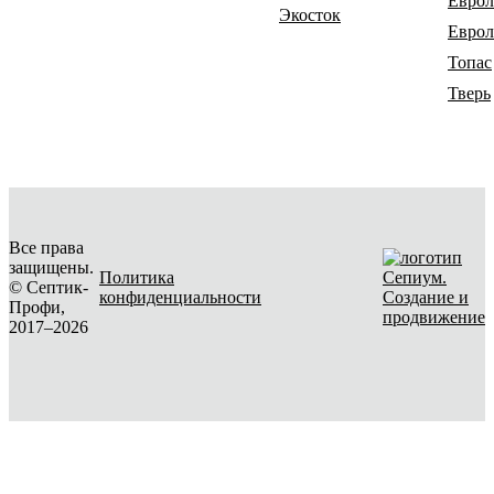
Еврол
Экосток
Еврол
Топас
Тверь
Все права
защищены.
Политика
© Септик-
конфиденциальности
Создание и
Профи,
продвижение
2017–2026