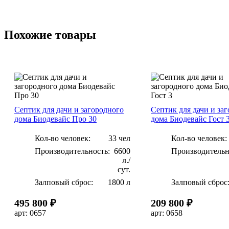
Специалист осмотрит участок,
Стандартную 
определит место установки и
септика выполня
подготовит расчёт работ.
одного рабоч
Похожие товары
Септик для дачи и загородного
Септик для дачи и за
дома Биодевайс Про 30
дома Биодевайс Гост 
Кол-во человек:
33 чел
Кол-во человек:
Производительность:
6600
Производительн
л./
сут.
Залповый сброс:
1800 л
Залповый сброс
495 800 ₽
209 800 ₽
арт: 0657
арт: 0658