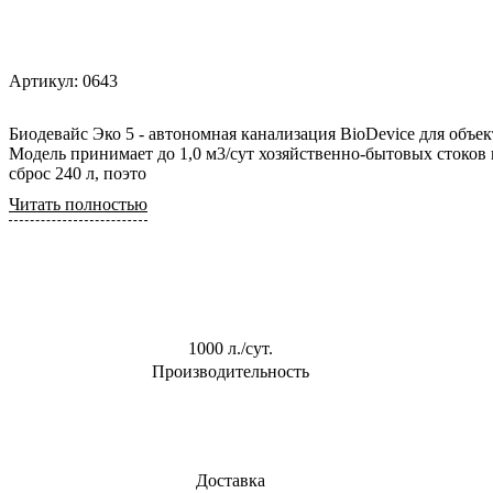
0,6 м3/сут
Для торгового
центра
0,8 м3/сут
Для АЗС
Артикул:
0643
0,85 м3/сут
Для
1 м3/сут
пансионата
Биодевайс Эко 5 - автономная канализация BioDevice для объект
1,5 м3/сут
Модель принимает до 1,0 м3/сут хозяйственно-бытовых стоков
сброс 240 л, поэто
2 м3/сут
Читать полностью
2.4 м3/сут
3 м3/сут
1000 л./сут.
Производительность
Доставка