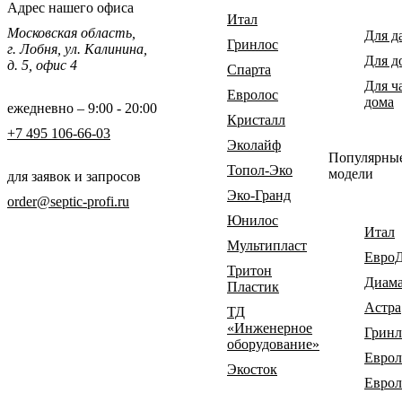
Адрес нашего офиса
Итал
Московская область,
Для д
Гринлос
г. Лобня, ул. Калинина,
Для д
д. 5, офис 4
Спарта
Для ч
Евролос
дома
ежедневно – 9:00 - 20:00
Кристалл
+7 495 106-66-03
Эколайф
Популярны
Топол-Эко
модели
для заявок и запросов
Эко-Гранд
order@septic-profi.ru
Юнилос
Итал
Мультипласт
Евро
Тритон
Диам
Пластик
Астра
ТД
«Инженерное
Гринл
оборудование»
Еврол
Экосток
Еврол