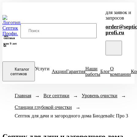
для заявок и
запросов
order@septic
profi.ru
эко
септики
нам 9 лет
🥳
Услуги
Наши
О
Каталог
Акции
Гарантия
Блог
Ко
септиков
работы
компании
Закрыть
Модели септиков
Главная
→
Все септики
Назначение
→
Уровень очистки
Кол-во человек
→
меню
Станции глубокой очистки
ХИТ
Для кухни
→
1-3 чел
4-
Итал
ПРОДАЖ
Септик для дачи и загородного дома Биодевайс Про 3
Для бани
6-8 чел
ЕвроДиамант
Для дачи
9-10 чел
Диамант
Для дома
11-12 чел
Астра
Септик для дачи и загородного дома