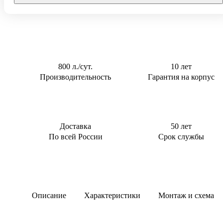
Тверь
0,5 м3/сут
Для котельной
0,6 м3/сут
Для торгового
центра
0,8 м3/сут
Для АЗС
0,85 м3/сут
Для
1 м3/сут
800 л./сут.
10 лет
пансионата
Производительность
Гарантия на корпус
1,5 м3/сут
2 м3/сут
2.4 м3/сут
3 м3/сут
Доставка
50 лет
По всей России
Срок службы
Описание
Характеристики
Монтаж и схема