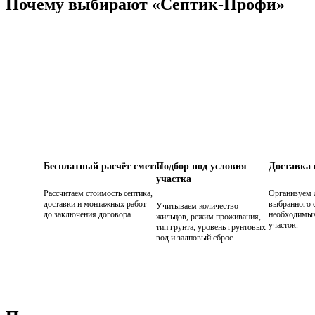
Почему выбирают «Септик-Профи»
Бесплатный расчёт сметы
Подбор под условия
Доставка
участка
Рассчитаем стоимость септика,
Организуем 
доставки и монтажных работ
выбранного с
Учитываем количество
до заключения договора.
необходимых
жильцов, режим проживания,
участок.
тип грунта, уровень грунтовых
вод и залповый сброс.