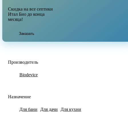
Скидка на все септики
Итал Био до конца
месяца!
Заказать
Производитель
Biodevice
Назначение
Для бани
Для дачи
Для кухни