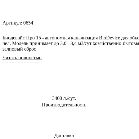
0,6 м3/сут
Для торгового
центра
0,8 м3/сут
Для АЗС
Артикул:
0654
0,85 м3/сут
Для
1 м3/сут
пансионата
Биодевайс Про 15 - автономная канализация BioDevice для объек
1,5 м3/сут
чел. Модель принимает до 3,0 - 3,4 м3/сут хозяйственно-бытов
залповый сброс
2 м3/сут
Читать полностью
2.4 м3/сут
3 м3/сут
3400 л./сут.
Производительность
Доставка