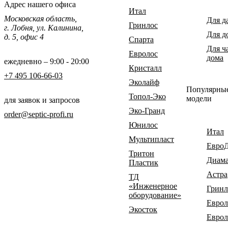
Адрес нашего офиса
Итал
Московская область,
Для д
Гринлос
г. Лобня, ул. Калинина,
Для д
д. 5, офис 4
Спарта
Для ч
Евролос
дома
ежедневно – 9:00 - 20:00
Кристалл
+7 495 106-66-03
Эколайф
Популярны
Топол-Эко
модели
для заявок и запросов
Эко-Гранд
order@septic-profi.ru
Юнилос
Итал
Мультипласт
Евро
Тритон
Диам
Пластик
Астра
ТД
«Инженерное
Гринл
оборудование»
Еврол
Экосток
Еврол