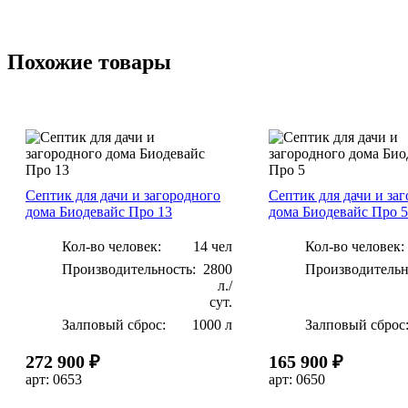
Специалист осмотрит участок,
Стандартную 
определит место установки и
септика выполня
подготовит расчёт работ.
одного рабоч
Похожие товары
Септик для дачи и загородного
Септик для дачи и за
дома Биодевайс Про 13
дома Биодевайс Про 5
Кол-во человек:
14 чел
Кол-во человек:
Производительность:
2800
Производительн
л./
сут.
Залповый сброс:
1000 л
Залповый сброс
272 900 ₽
165 900 ₽
арт: 0653
арт: 0650