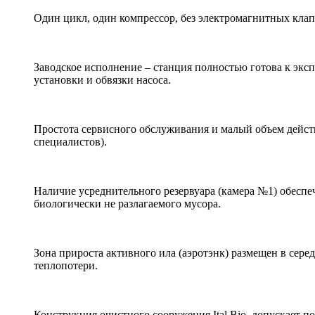
Один цикл, один компрессор, без электромагнитных клап
Заводское исполнение – станция полностью готова к эксп
установки и обвязки насоса.
Простота сервисного обслуживания и малый объем дейст
специалистов).
Наличие усреднительного резервуара (камера №1) обеспеч
биологически не разлагаемого мусора.
Зона прироста активного ила (аэротэнк) размещен в сер
теплопотери.
Конструкция очистного сооружения Ital Bio, допускает