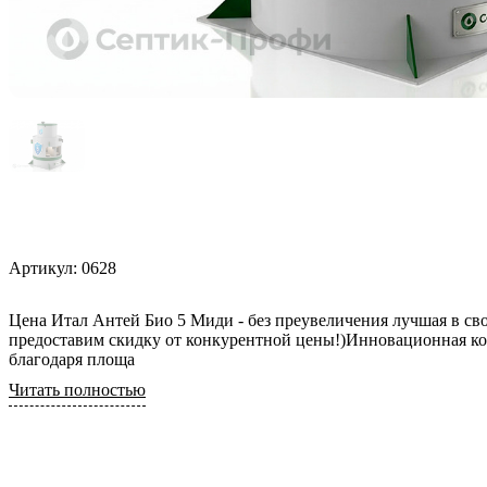
0,6 м3/сут
Для торгового
центра
0,8 м3/сут
Для АЗС
0,85 м3/сут
Для
1 м3/сут
пансионата
1,5 м3/сут
2 м3/сут
2.4 м3/сут
3 м3/сут
Артикул:
0628
Цена Итал Антей Био 5 Миди - без преувеличения лучшая в сво
предоставим скидку от конкурентной цены!)Инновационная кон
благодаря площа
Читать полностью