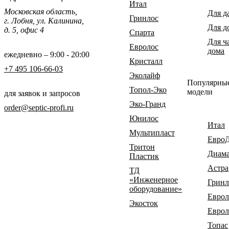
Итал
Московская область,
Для д
Гринлос
г. Лобня, ул. Калинина,
Для д
д. 5, офис 4
Спарта
Для ч
Евролос
дома
ежедневно – 9:00 - 20:00
Кристалл
+7 495 106-66-03
Эколайф
Популярны
Топол-Эко
модели
для заявок и запросов
Эко-Гранд
order@septic-profi.ru
Юнилос
Итал
Мультипласт
Евро
Тритон
Диам
Пластик
Астра
ТД
«Инженерное
Гринл
оборудование»
Еврол
Экосток
Еврол
Топас