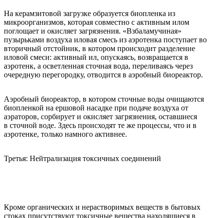
На керамзитовой загрузке образуется биопленка из
микроорганизмов, которая совместно с активным илом
поглощает и окисляет загрязнения. «Взбаламучиная»
пузырьками воздуха иловая смесь из аэротенка поступает во
вторичный отстойник, в котором происходит разделение
иловой смеси: активный ил, опускаясь, возвращается в
аэротенк, а осветленная сточная вода, переливаясь через
очередную перегородку, отводится в аэробный биореактор.
Аэробный биореактор, в котором сточные воды очищаются
биопленкой на ершовой насадке при подаче воздуха от
аэраторов, сорбирует и окисляет загрязнения, оставшиеся
в сточной воде. Здесь происходят те же процессы, что и в
аэротенке, только намного активнее.
Третья: Нейтрализация токсичных соединений
Кроме органических и нерастворимых веществ в бытовых
стоках присутствуют токсичные вещества находящиеся в