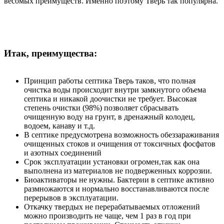
весомых преимуществ. Именно поэтому Тверь так популярна.
Итак, преимущества:
Принцип работы септика Тверь таков, что полная
очистка воды происходит внутри замкнутого объема
септика и никакой доочистки не требует. Высокая
степень очистки (98%) позволяет сбрасывать
очищенную воду на грунт, в дренажный колодец,
водоем, канаву и т.д.
В септике предусмотрена возможность обеззараживания
очищенных стоков и очищения от токсичных фосфатов
и азотных соединений
Срок эксплуатации установки огромен,так как она
выполнена из материалов не подверженных коррозии.
Биоактиваторы не нужны. Бактерии в септике активно
размножаются и нормально восстанавливаются после
перерывов в эксплуатации.
Откачку твердых не перерабатываемых отложений
можно производить не чаще, чем 1 раз в год при