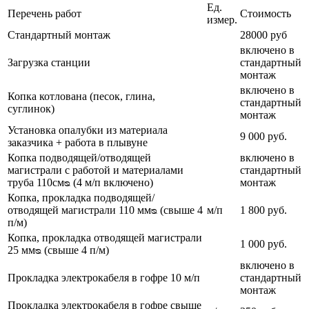
Ед.
Перечень работ
Стоимость
измер.
Стандартный монтаж
28000 руб
включено в
Загрузка станции
стандартный
монтаж
включено в
Копка котлована (песок, глина,
стандартный
суглинок)
монтаж
Установка опалубки из материала
9 000 руб.
заказчика + работа в плывуне
Копка подводящей/отводящей
включено в
магистрали с работой и материалами
стандартный
труба 110смᴓ (4 м/п включено)
монтаж
Копка, прокладка подводящей/
отводящей магистрали 110 ммᴓ (свыше 4
м/п
1 800 руб.
п/м)
Копка, прокладка отводящей магистрали
1 000 руб.
25 ммᴓ (свыше 4 п/м)
включено в
Прокладка электрокабеля в гофре 10 м/п
стандартный
монтаж
Прокладка электрокабеля в гофре свыше