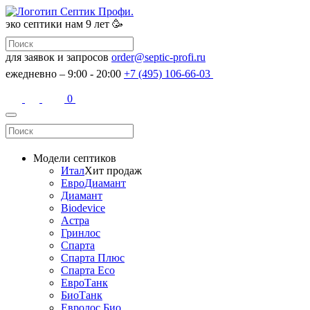
эко септики
нам 9 лет 🥳
для заявок и запросов
order@septic-profi.ru
ежедневно – 9:00 - 20:00
+7 (495) 106-66-03
0
Модели септиков
Итал
Хит продаж
ЕвроДиамант
Диамант
Biodevice
Астра
Гринлос
Спарта
Спарта Плюс
Спарта Eco
ЕвроТанк
БиоТанк
Евролос Био