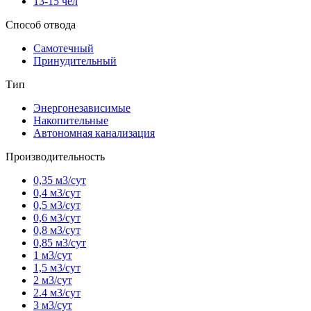
13-15 чел
Способ отвода
Самотечный
Принудительный
Тип
Энергонезависимые
Накопительные
Автономная канализация
Производительность
0,35 м3/сут
0,4 м3/сут
0,5 м3/сут
0,6 м3/сут
0,8 м3/сут
0,85 м3/сут
1 м3/сут
1,5 м3/сут
2 м3/сут
2.4 м3/сут
3 м3/сут