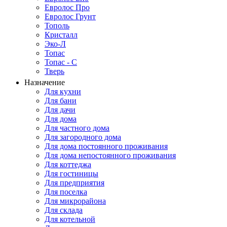
Евролос Про
Евролос Грунт
Тополь
Кристалл
Эко-Л
Топас
Топас - С
Тверь
Назначение
Для кухни
Для бани
Для дачи
Для дома
Для частного дома
Для загородного дома
Для дома постоянного проживания
Для дома непостоянного проживания
Для коттеджа
Для гостиницы
Для предприятия
Для поселка
Для микрорайона
Для склада
Для котельной