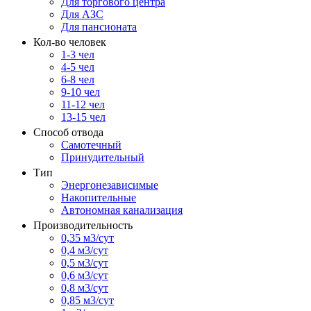
Для торгового центра
Для АЗС
Для пансионата
Кол-во человек
1-3 чел
4-5 чел
6-8 чел
9-10 чел
11-12 чел
13-15 чел
Способ отвода
Самотечный
Принудительный
Тип
Энергонезависимые
Накопительные
Автономная канализация
Производительность
0,35 м3/сут
0,4 м3/сут
0,5 м3/сут
0,6 м3/сут
0,8 м3/сут
0,85 м3/сут