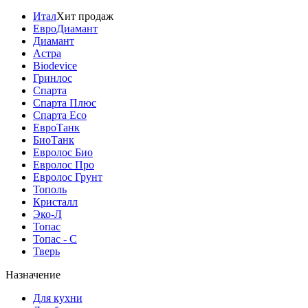
Итал
Хит продаж
ЕвроДиамант
Диамант
Астра
Biodevice
Гринлос
Спарта
Спарта Плюс
Спарта Eco
ЕвроТанк
БиоТанк
Евролос Био
Евролос Про
Евролос Грунт
Тополь
Кристалл
Эко-Л
Топас
Топас - С
Тверь
Назначение
Для кухни