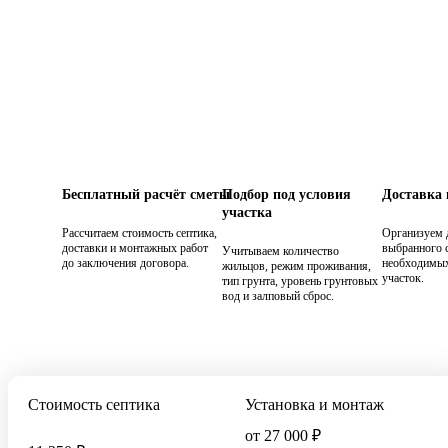
Бесплатный расчёт сметы
Подбор под условия
Доставка
участка
Рассчитаем стоимость септика,
Организуем 
доставки и монтажных работ
выбранного с
Учитываем количество
до заключения договора.
необходимых
жильцов, режим проживания,
участок.
тип грунта, уровень грунтовых
вод и залповый сброс.
Стоимость септика
Установка и монтаж
от 27 000 ₽