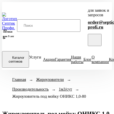
для заявок и
запросов
order@septic
profi.ru
эко
септики
нам 9 лет
🥳
Услуги
Наши
О
Каталог
Акции
Гарантия
Блог
Ко
септиков
работы
компании
Закрыть
Модели септиков
Главная
→
Жироуловители
Назначение
→
Кол-во человек
меню
Производительность
ХИТ
→
Для кухни
1м3/сут
→
1-3 чел
4-
Итал
ПРОДАЖ
Жироуловитель под мойку ОНИКС 1,0-80
Для бани
6-8 чел
ЕвроДиамант
Для дачи
9-10 чел
Диамант
Для дома
11-12 чел
Астра
Жироуловитель под мойку ОНИКС 1,0-