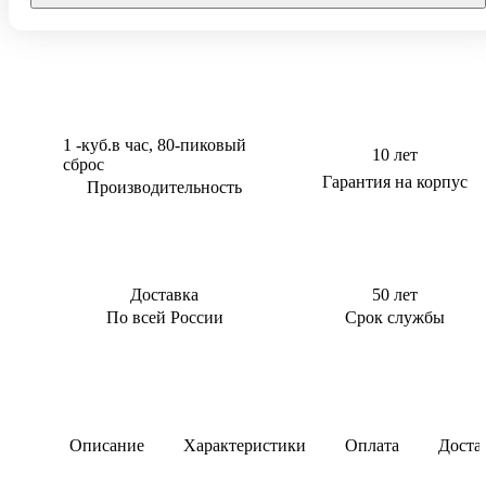
Тверь
0,5 м3/сут
Для котельной
0,6 м3/сут
Для торгового
центра
0,8 м3/сут
Для АЗС
0,85 м3/сут
Для
1 м3/сут
1 -куб.в час, 80-пиковый
10 лет
пансионата
сброс
1,5 м3/сут
Гарантия на корпус
Производительность
2 м3/сут
2.4 м3/сут
3 м3/сут
Доставка
50 лет
По всей России
Срок службы
Описание
Характеристики
Оплата
Доста