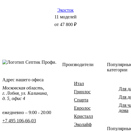
Экосток
11 моделей
от 47 800 ₽
Производители
Популярны
категории
Адрес нашего офиса
Итал
Московская область,
Для д
Гринлос
г. Лобня, ул. Калинина,
Для д
д. 5, офис 4
Спарта
Для ч
Евролос
дома
ежедневно – 9:00 - 20:00
Кристалл
+7 495 106-66-03
Эколайф
Популярны