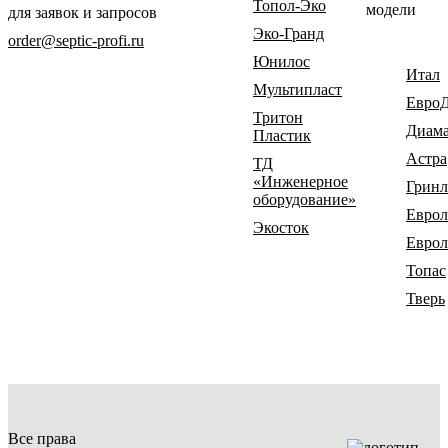
Топол-Эко
модели
для заявок и запросов
Эко-Гранд
order@septic-profi.ru
Юнилос
Итал
Мультипласт
Евро
Тритон
Диам
Пластик
Астра
ТД
«Инженерное
Гринл
оборудование»
Еврол
Экосток
Еврол
Топас
Тверь
Все права