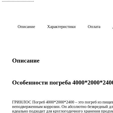
0,6 м3/сут
Для торгового
центра
0,8 м3/сут
Для АЗС
0,85 м3/сут
Для
1 м3/сут
Описание
Характеристики
Оплата
пансионата
1,5 м3/сут
2 м3/сут
2.4 м3/сут
3 м3/сут
Описание
Особенности погреба 4000*2000*240
ГРИНЛОС Погреб 4000*2000*2400 – это погреб из пищев
неподверженным коррозии. Он абсолютно безвредный для
идеально подходит для круглогодичного хранения продук