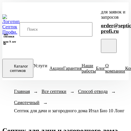
для заявок и
запросов
order@septic
profi.ru
эко
септики
нам 9 лет
🥳
Услуги
Наши
О
Каталог
Акции
Гарантия
Блог
Ко
септиков
работы
компании
Закрыть
Модели септиков
Главная
→
Все септики
Назначение
→
Способ отвода
Кол-во человек
→
меню
Самотечный
ХИТ
→
Для кухни
1-3 чел
4-
Итал
ПРОДАЖ
Септик для дачи и загородного дома Итал Био 10 Лонг
Для бани
6-8 чел
ЕвроДиамант
Для дачи
9-10 чел
Диамант
Для дома
11-12 чел
Астра
Септик для дачи и загородного дома