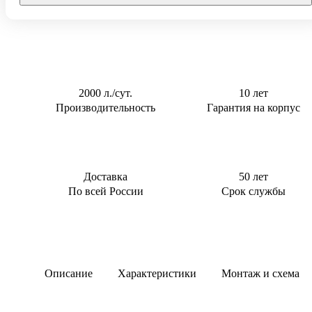
Тверь
0,5 м3/сут
Для котельной
0,6 м3/сут
Для торгового
центра
0,8 м3/сут
Для АЗС
0,85 м3/сут
Для
1 м3/сут
2000 л./сут.
10 лет
пансионата
Производительность
Гарантия на корпус
1,5 м3/сут
2 м3/сут
2.4 м3/сут
3 м3/сут
Доставка
50 лет
По всей России
Срок службы
Описание
Характеристики
Монтаж и схема