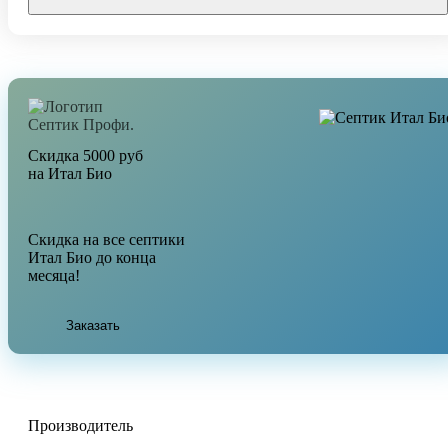
Скидка 5000 руб
на Итал Био
Скидка на все септики
Итал Био до конца
месяца!
Заказать
Производитель