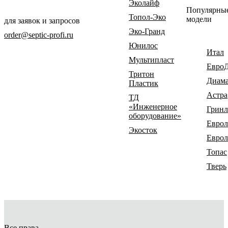
Эколайф
Популярны
Топол-Эко
модели
для заявок и запросов
Эко-Гранд
order@septic-profi.ru
Юнилос
Итал
Мультипласт
Евро
Тритон
Диам
Пластик
Астра
ТД
«Инженерное
Гринл
оборудование»
Еврол
Экосток
Еврол
Топас
Тверь
Все права