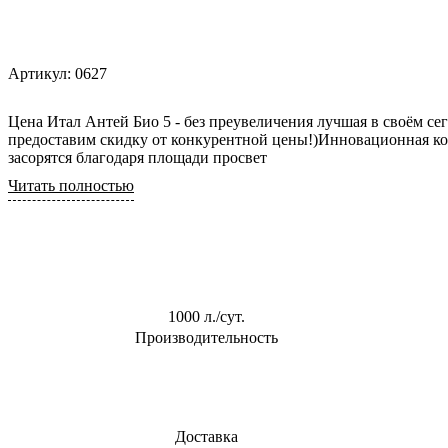
0,6 м3/сут
Для торгового
центра
0,8 м3/сут
Для АЗС
Артикул:
0627
0,85 м3/сут
Для
1 м3/сут
пансионата
Цена Итал Антей Био 5 - без преувеличения лучшая в своём сег
1,5 м3/сут
предоставим скидку от конкурентной цены!)Инновационная ко
засорятся благодаря площади просвет
2 м3/сут
Читать полностью
2.4 м3/сут
3 м3/сут
1000 л./сут.
Производительность
Доставка