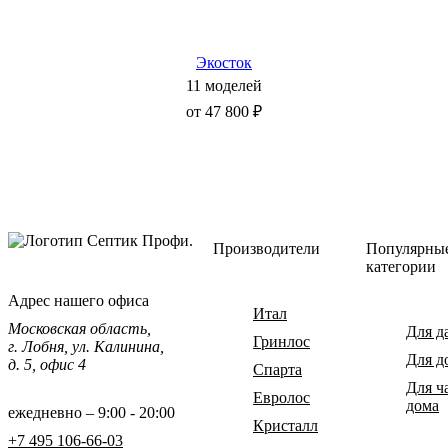
Экосток
11 моделей
от 47 800 ₽
Производители
Популярны
категории
Адрес нашего офиса
Итал
Московская область,
Для д
Гринлос
г. Лобня, ул. Калинина,
Для д
д. 5, офис 4
Спарта
Для ч
Евролос
дома
ежедневно – 9:00 - 20:00
Кристалл
+7 495 106-66-03