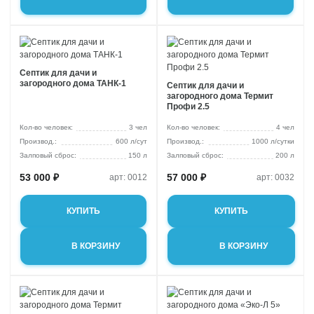
Для торгового
стоки
3 м3/сут
центра
Для АЗС
Для пансионата
Септик для дачи и
загородного дома ТАНК-1
Септик для дачи и
загородного дома Термит
Профи 2.5
Кол-во человек:
3 чел
Кол-во человек:
4 чел
600 л/сут
1000 л/сутки
Залповый сброс:
150 л
Залповый сброс:
200 л
53 000 ₽
57 000 ₽
арт: 0012
арт: 0032
КУПИТЬ
КУПИТЬ
В КОРЗИНУ
В КОРЗИНУ