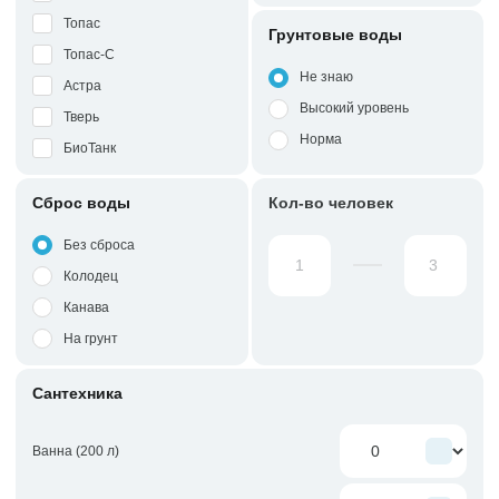
Топас
Грунтовые воды
Топас-С
Не знаю
Астра
Высокий уровень
Тверь
Норма
БиоТанк
Сброс воды
Кол-во человек
Без сброса
Колодец
Канава
На грунт
Сантехника
Ванна (200 л)