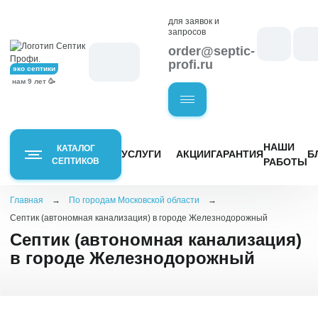
для заявок и
запросов
order@septic-
profi.ru
эко септики
нам 9 лет 🥳
НАШИ
КАТАЛОГ
УСЛУГИ
АКЦИИ
ГАРАНТИЯ
Б
СЕПТИКОВ
РАБОТЫ
Главная
→
По городам Московской области
→
Модели
Назначение
Кол-во человек
Хит
Септик (автономная канализация) в городе Железнодорожный
Закрыть меню
септиков
про
Септик (автономная канализация)
202
Для кухни
1-3 чел
4-5 чел
ХИТ
в городе Железнодорожный
Итал
ПРОДАЖ
Для бани
6-8 чел
9-10 чел
ЕвроДиамант
Для дачи
11-12 чел
13-15 чел
Диамант
Для дома
Астра
С