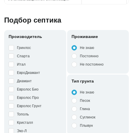
Подбор септика
Производитель
Проживание
Гринлос
Не знаю
Спарта
Постоянно
Итал
Не постоянно
ЕвроДиамант
Тип грунта
Диамант
Евролос Био
Не знаю
Евролос Про
Песок
Евролос Грунт
Глина
Тополь
Суглинок
Кристалл
Плывун
Эко-Л