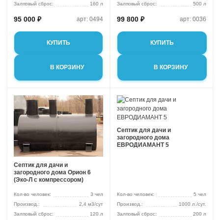
Залповый сброс:
160 л
Залповый сброс:
500 л
95 000 ₽
99 800 ₽
арт: 0494
арт: 0036
КУПИТЬ
КУПИТЬ
В КОРЗИНУ
В КОРЗИНУ
Септик для дачи и
загородного дома
ЕВРОДИАМАНТ 5
Септик для дачи и
загородного дома Орион 6
(Эко-Л с компрессором)
Кол-во человек:
3 чел
Кол-во человек:
5 чел
2,4 м3/сут
1000 л./сут.
Залповый сброс:
120 л
Залповый сброс:
200 л