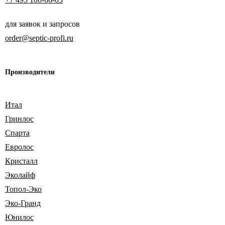
для заявок и запросов
order@septic-profi.ru
Производители
Итал
Гринлос
Спарта
Евролос
Кристалл
Эколайф
Топол-Эко
Эко-Гранд
Юнилос