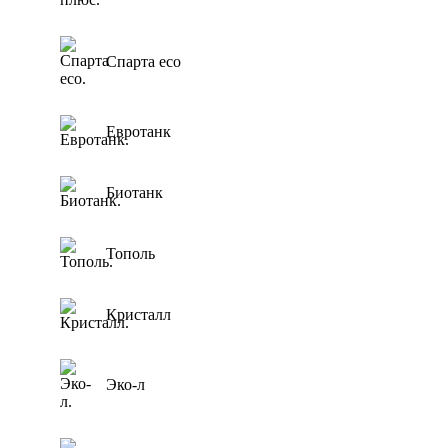
Спарта eco
Евротанк
Биотанк
Тополь
Кристалл
Эко-л