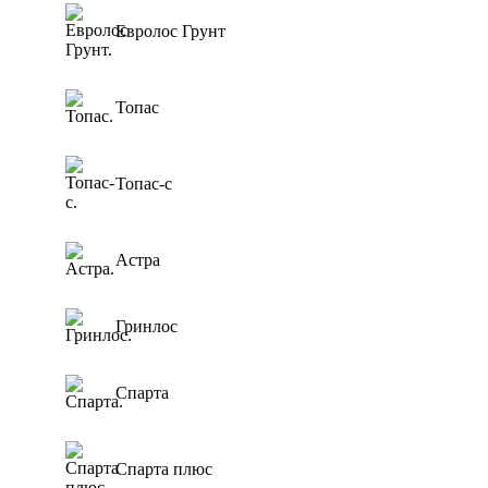
Тверь
0,5 м3/сут
Для котельной
Евролос Грунт
0,6 м3/сут
Для торгового
центра
0,8 м3/сут
Топас
Для АЗС
0,85 м3/сут
Для
1 м3/сут
пансионата
1,5 м3/сут
Топас-с
2 м3/сут
2.4 м3/сут
Астра
3 м3/сут
Гринлос
Спарта
Спарта плюс