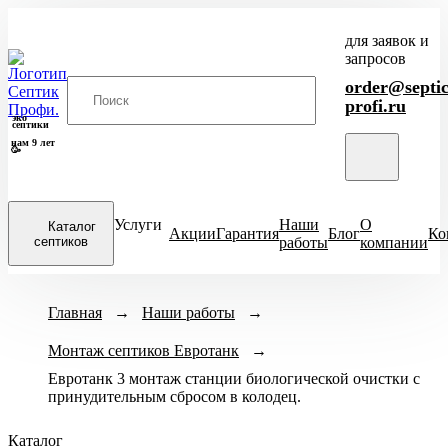
для заявок и
запросов
order@septic
profi.ru
эко
септики
нам 9 лет
🥳
Услуги
Наши
О
Каталог
Акции
Гарантия
Блог
Ко
септиков
работы
компании
Закрыть
Модели септиков
Главная
→
Наши работы
Назначение
→
Кол-во человек
меню
Монтаж септиков Евротанк
ХИТ
Для кухни
→
1-3 чел
4-
Итал
ПРОДАЖ
Евротанк 3 монтаж станции биологической очистки с
Для бани
6-8 чел
ЕвроДиамант
принудительным сбросом в колодец.
Для дачи
9-10 чел
Диамант
Для дома
11-12 чел
Астра
Каталог