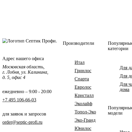
Производители
Популярны
категории
Адрес нашего офиса
Итал
Московская область,
Для д
Гринлос
г. Лобня, ул. Калинина,
Для д
д. 5, офис 4
Спарта
Для ч
Евролос
дома
ежедневно – 9:00 - 20:00
Кристалл
+7 495 106-66-03
Эколайф
Популярны
Топол-Эко
модели
для заявок и запросов
Эко-Гранд
order@septic-profi.ru
Юнилос