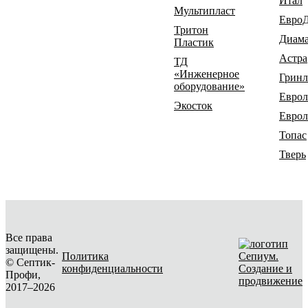
Итал
Мультипласт
Евро
Тритон
Диам
Пластик
Астра
ТД
«Инженерное
Гринл
оборудование»
Еврол
Экосток
Еврол
Топас
Тверь
Все права
защищены.
Политика
© Септик-
конфиденциальности
Создание и
Профи,
продвижение
2017–2026