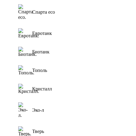
Спарта eco
Евротанк
Биотанк
Тополь
Кристалл
Эко-л
Тверь