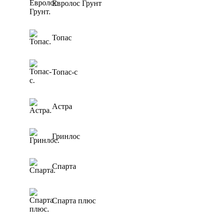
Евролос Грунт
0,6 м3/сут
Для торгового
центра
0,8 м3/сут
Для АЗС
Топас
0,85 м3/сут
Для
1 м3/сут
пансионата
1,5 м3/сут
Топас-с
2 м3/сут
2.4 м3/сут
Астра
3 м3/сут
Гринлос
Спарта
Спарта плюс