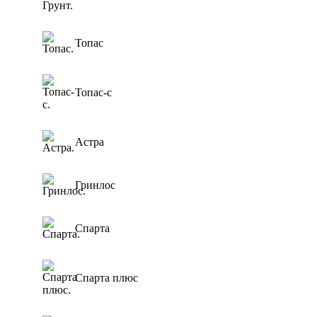
Тверь
0,5 м3/сут
Для котельной
0,6 м3/сут
Для торгового
Топас
центра
0,8 м3/сут
Для АЗС
0,85 м3/сут
Для
Топас-с
1 м3/сут
пансионата
1,5 м3/сут
2 м3/сут
Астра
2.4 м3/сут
3 м3/сут
Гринлос
Спарта
Спарта плюс