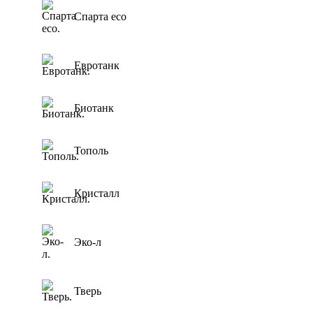
Спарта eco
Евротанк
Биотанк
Тополь
Кристалл
Эко-л
Тверь