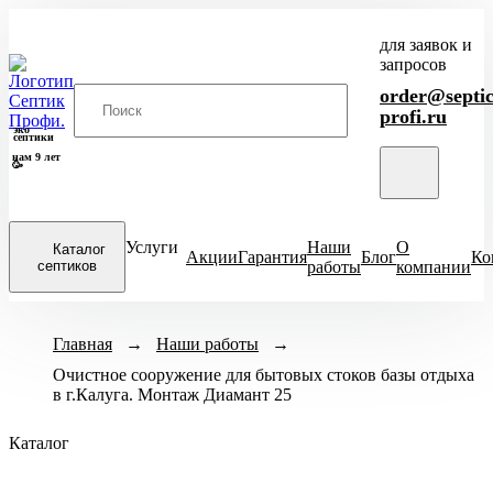
для заявок и
запросов
order@septic
profi.ru
эко
септики
нам 9 лет
🥳
Услуги
Наши
О
Каталог
Акции
Гарантия
Блог
Ко
септиков
работы
компании
Закрыть
Модели септиков
Главная
→
Наши работы
Назначение
→
Кол-во человек
меню
Очистное сооружение для бытовых стоков базы отдыха
ХИТ
Для кухни
1-3 чел
4-
Итал
в г.Калуга. Монтаж Диамант 25
ПРОДАЖ
Для бани
6-8 чел
ЕвроДиамант
Каталог
Для дачи
9-10 чел
Диамант
Для дома
11-12 чел
Астра