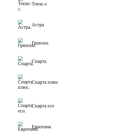
Топас-с
Астра
Гринлос
Спарта
Спарта плюс
Спарта eco
Евротанк