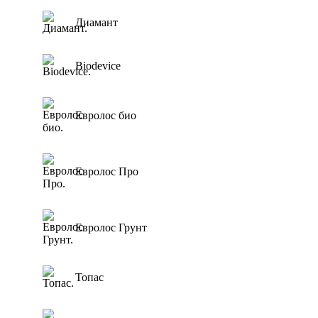
Спарта Eco
Для котт
Диамант
ЕвроТанк
Для гос
БиоТанк
Для пре
Biodevice
Евролос Био
Для посе
Евролос Про
Для мик
Евролос Грунт
Для скла
Евролос био
Тополь
Для коте
Кристалл
Для торг
Евролос Про
Эко-Л
Для АЗС
Топас
Для панс
Топас - С
Евролос Грунт
Тверь
Топас