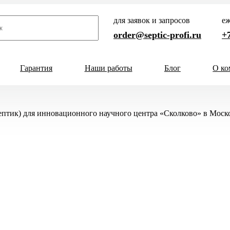
для заявок и запросов
еж
order@septic-profi.ru
+7
Гарантия
Наши работы
Блог
О ко
Кол-во человек
ептик) для инновационного научного центра «Сколково» в Моск
ни
1-3 чел
4-5 чел
6-8 чел
и
9-10 чел
11-12 чел
13-15 
а
Способ отвода
ного дома
Самотечный
родного дома
Принудительный
 постоянного проживания
а непостоянного проживания