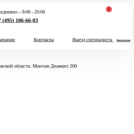
0
едневно – 9:00 - 20:00
 (495) 106-66-03
мпании
Контакты
Выезд специалиста
бесплатно
Закрыть
Хит продаж 2026
меню
овской области. Монтаж Диамант 200
чел
Скидка 5000 руб
на Итал Био
Скидка на все септики
Итал Био до конца
месяца!