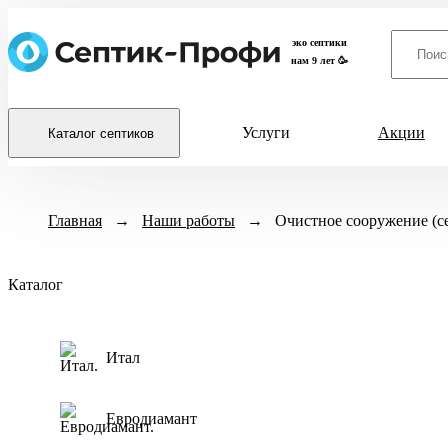
эко септики
нам 9 лет 🥳
Услуги
Акции
Каталог септиков
Модели септиков
Назначение
Главная
→
Наши работы
→
Очистное сооружение (с
Итал
Для кух
ХИТ ПРОДАЖ
ЕвроДиамант
Для бан
Каталог
Диамант
Для дачи
Астра
Для дом
Biodevice
Для част
Итал
Гринлос
Для заго
Спарта
Для дома
Евродиамант
Спарта Плюс
Для дом