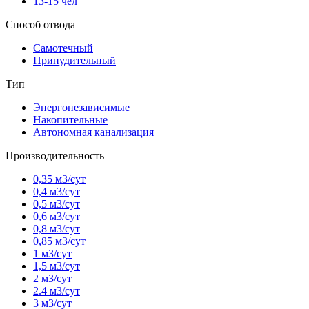
13-15 чел
Способ отвода
Самотечный
Принудительный
Тип
Энергонезависимые
Накопительные
Автономная канализация
Производительность
0,35 м3/сут
0,4 м3/сут
0,5 м3/сут
0,6 м3/сут
0,8 м3/сут
0,85 м3/сут
1 м3/сут
1,5 м3/сут
2 м3/сут
2.4 м3/сут
3 м3/сут