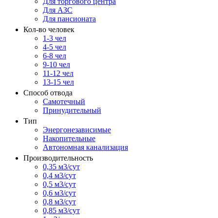
Для торгового центра
Для АЗС
Для пансионата
Кол-во человек
1-3 чел
4-5 чел
6-8 чел
9-10 чел
11-12 чел
13-15 чел
Способ отвода
Самотечный
Принудительный
Тип
Энергонезависимые
Накопительные
Автономная канализация
Производительность
0,35 м3/сут
0,4 м3/сут
0,5 м3/сут
0,6 м3/сут
0,8 м3/сут
0,85 м3/сут