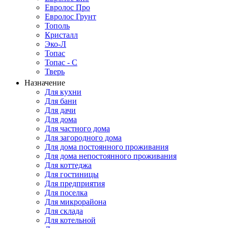
Евролос Про
Евролос Грунт
Тополь
Кристалл
Эко-Л
Топас
Топас - С
Тверь
Назначение
Для кухни
Для бани
Для дачи
Для дома
Для частного дома
Для загородного дома
Для дома постоянного проживания
Для дома непостоянного проживания
Для коттеджа
Для гостиницы
Для предприятия
Для поселка
Для микрорайона
Для склада
Для котельной