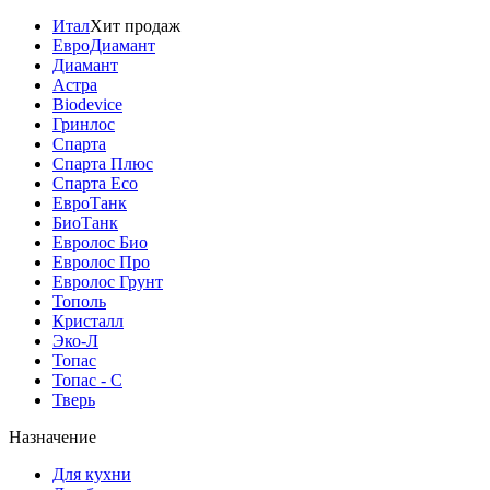
Итал
Хит продаж
ЕвроДиамант
Диамант
Астра
Biodevice
Гринлос
Спарта
Спарта Плюс
Спарта Eco
ЕвроТанк
БиоТанк
Евролос Био
Евролос Про
Евролос Грунт
Тополь
Кристалл
Эко-Л
Топас
Топас - С
Тверь
Назначение
Для кухни