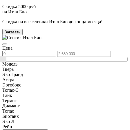
Скидка 5000 руб
на Итал Био
Скидка на все септики Итал Био до конца месяца!
Заказать
Цена
Модель
Тверь
Эко-Гранд
Астра
Эргобокс
Топас-С
Танк
Термит
Диамант
Топас
Биотанк
Эко-Л
Рейн