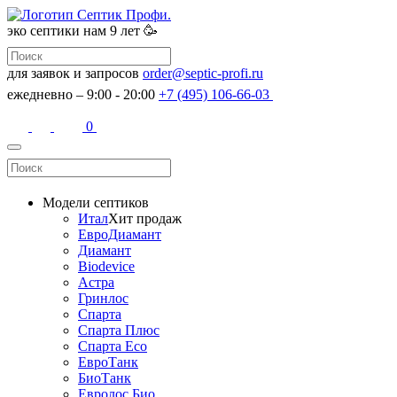
эко септики
нам 9 лет 🥳
для заявок и запросов
order@septic-profi.ru
ежедневно – 9:00 - 20:00
+7 (495) 106-66-03
0
Модели септиков
Итал
Хит продаж
ЕвроДиамант
Диамант
Biodevice
Астра
Гринлос
Спарта
Спарта Плюс
Спарта Eco
ЕвроТанк
БиоТанк
Евролос Био