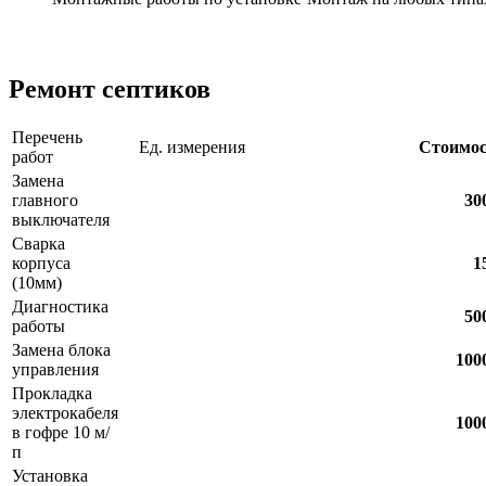
Ремонт септиков
Перечень
Ед. измерения
Стоимос
работ
Замена
главного
30
выключателя
Сварка
корпуса
1
(10мм)
Диагностика
50
работы
Замена блока
100
управления
Прокладка
электрокабеля
100
в гофре 10 м/
п
Установка