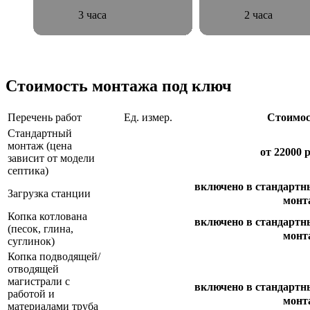
3 часа
2 часа
Стоимость монтажа под ключ
Перечень работ
Ед. измер.
Стоимос
Стандартный
монтаж (цена
от 22000 
зависит от модели
септика)
включено в стандарт
Загрузка станции
монт
Копка котлована
включено в стандарт
(песок, глина,
монт
суглинок)
Копка подводящей/
отводящей
магистрали с
включено в стандарт
работой и
монт
материалами труба