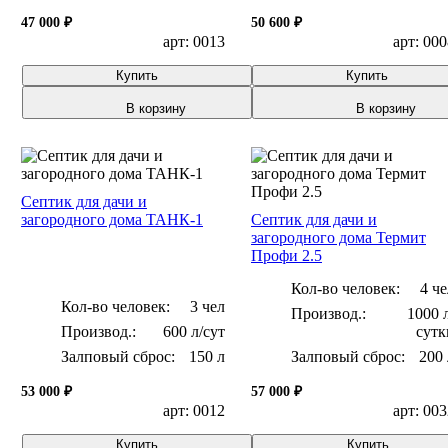
Тверь
0,5 м3/сут
47 000 ₽
50 600 ₽
Для котельной
арт: 0013
арт: 00
0,6 м3/сут
Для торгового
центра
0,8 м3/сут
Купить
Купить
Для АЗС
0,85 м3/сут
В корзину
В корзину
Для
1 м3/сут
пансионата
1,5 м3/сут
2 м3/сут
Септик для дачи и
2.4 м3/сут
загородного дома ТАНК-1
Септик для дачи и
загородного дома Термит
3 м3/сут
Профи 2.5
Кол-во человек:
4 че
Кол-во человек:
3 чел
1000 
600 л/сут
сутк
Залповый сброс:
150 л
Залповый сброс:
200 
53 000 ₽
57 000 ₽
арт: 0012
арт: 00
Купить
Купить