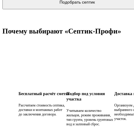
Подобрать септик
Почему выбирают «Септик-Профи»
Бесплатный расчёт сметы
Подбор под условия
Доставка
участка
Рассчитаем стоимость септика,
Организуем 
доставки и монтажных работ
выбранного с
Учитываем количество
до заключения договора.
необходимых
жильцов, режим проживания,
участок.
тип грунта, уровень грунтовых
вод и залповый сброс.