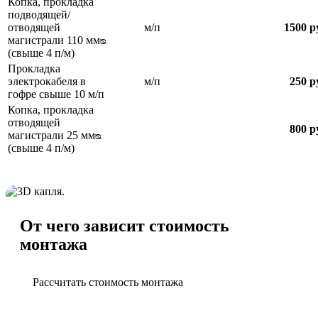
Копка, прокладка
подводящей/
отводящей
м/п
1500 р
магистрали 110 ммᴓ
(свыше 4 п/м)
Прокладка
электрокабеля в
м/п
250 р
гофре свыше 10 м/п
Копка, прокладка
отводящей
800 р
магистрали 25 ммᴓ
(свыше 4 п/м)
От чего зависит стоимость
монтажа
Рассчитать стоимость монтажа