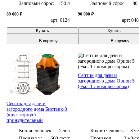
Залповый сброс:
150 л
Залповый сброс:
80 
89 000 ₽
90 000 ₽
арт: 0124
арт: 04
Купить
Купить
В корзину
В корзину
Септик для дачи и
загородного дома Орион 5
(Эко-Л с компрессором)
Септик для дачи и
загородного дома Биотанк-3
(круг. корпус)
принудительный
Кол-во человек:
5 чел
Кол-во человек:
3 че
600 л/сут
2 м3/су