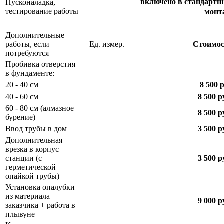
включено в стандарт
Пусконаладка,
тестирование работы
монт
Дополнительные
работы, если
Ед. измер.
Стоимос
потребуются
Пробивка отверстия
в фундаменте:
20 - 40 см
8 500 
40 - 60 см
8 500 р
60 - 80 см (алмазное
8 500 р
бурение)
Ввод трубы в дом
3 500 р
Дополнительная
врезка в корпус
станции (с
3 500 р
герметической
опайкой трубы)
Установка опалубки
из материала
9 000 р
заказчика + работа в
плывуне