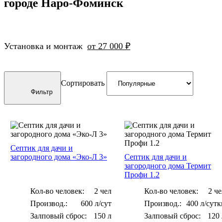
городе Наро-Фоминск
Для частного
13-15 чел
Biodevice
дома
Гринлос
Для
Способ отвода
Спарта
загородного
Установка и монтаж
от 27 000 ₽
дома
Спарта Плюс
Самотечны
Для дома
Спарта Eco
Принудите
постоянного
ЕвроТанк
проживания
Сортировать
Фильтр
БиоТанк
Для дома
Тип
непостоянного
Евролос Био
проживания
Энергонез
Евролос Про
Для коттеджа
Накопител
Евролос
Для
Грунт
Автономна
гостиницы
Септик для дачи и
канализаци
Тополь
загородного дома «Эко-Л 3»
Септик для дачи и
Для
загородного дома Термит
Кристалл
предприятия
Профи 1.2
Эко-Л
Для поселка
Производительно
Кол-во человек:
2 чел
Кол-во человек:
2 че
Топас
Для
600 л/сут
400 л/сутк
0,35 м3/сут
микрорайона
Топас - С
Залповый сброс:
150 л
Залповый сброс:
120 
0,4 м3/сут
Для склада