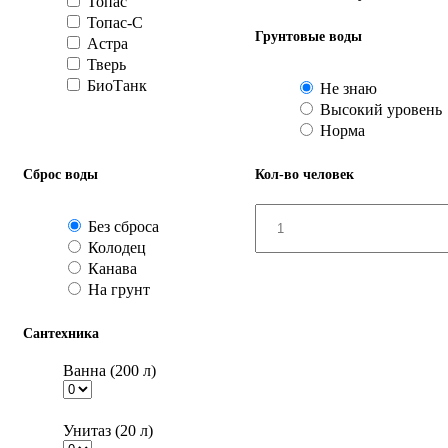
Топас
Топас-С
Грунтовые воды
Астра
Тверь
БиоТанк
Не знаю
Высокий уровень
Норма
Сброс воды
Кол-во человек
Без сброса
Колодец
Канава
На грунт
Сантехника
Ванна (200 л)
Унитаз (20 л)