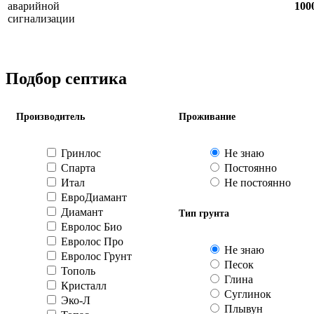
аварийной
100
сигнализации
Подбор септика
Производитель
Проживание
Гринлос
Не знаю
Спарта
Постоянно
Итал
Не постоянно
ЕвроДиамант
Диамант
Тип грунта
Евролос Био
Евролос Про
Не знаю
Евролос Грунт
Песок
Тополь
Глина
Кристалл
Суглинок
Эко-Л
Плывун