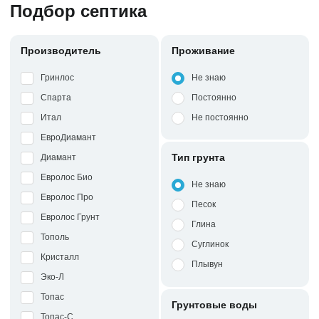
Подбор септика
Производитель
Проживание
Гринлос
Не знаю
Спарта
Постоянно
Итал
Не постоянно
ЕвроДиамант
Тип грунта
Диамант
Евролос Био
Не знаю
Евролос Про
Песок
Евролос Грунт
Глина
Тополь
Суглинок
Кристалл
Плывун
Эко-Л
Топас
Грунтовые воды
Топас-С