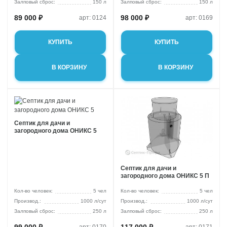
стоки
Залповый сброс:
150 л
Залповый сброс:
150 л
Для торгового
3 м3/сут
центра
89 000 ₽
98 000 ₽
арт: 0124
арт: 0169
Для АЗС
Для пансионата
КУПИТЬ
КУПИТЬ
В КОРЗИНУ
В КОРЗИНУ
Септик для дачи и
загородного дома ОНИКС 5
Септик для дачи и
загородного дома ОНИКС 5 П
Кол-во человек:
5 чел
Кол-во человек:
5 чел
1000 л/сут
1000 л/сут
Залповый сброс:
250 л
Залповый сброс:
250 л