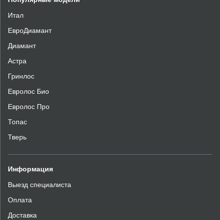
Итал
ЕвроДиамант
Диамант
Астра
Гринлос
Евролос Био
Евролос Про
Топас
Тверь
Информация
Выезд специалиста
Оплата
Доставка