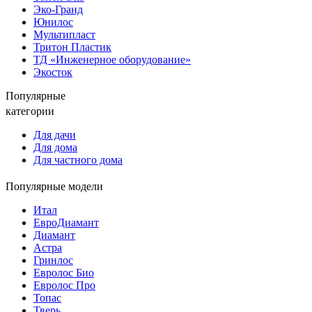
Эко-Гранд
Юнилос
Мультипласт
Тритон Пластик
ТД «Инженерное оборудование»
Экосток
Популярные
категории
Для дачи
Для дома
Для частного дома
Популярные модели
Итал
ЕвроДиамант
Диамант
Астра
Гринлос
Евролос Био
Евролос Про
Топас
Тверь