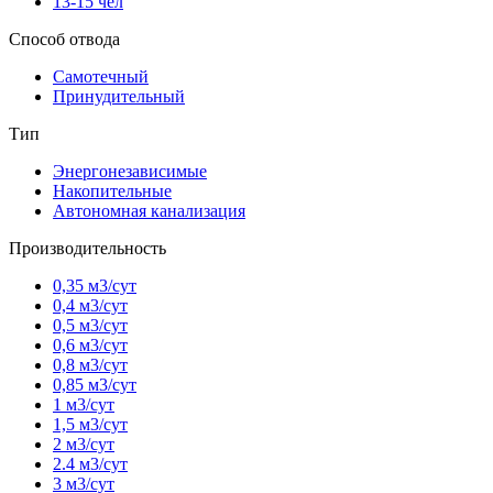
13-15 чел
Способ отвода
Самотечный
Принудительный
Тип
Энергонезависимые
Накопительные
Автономная канализация
Производительность
0,35 м3/сут
0,4 м3/сут
0,5 м3/сут
0,6 м3/сут
0,8 м3/сут
0,85 м3/сут
1 м3/сут
1,5 м3/сут
2 м3/сут
2.4 м3/сут
3 м3/сут