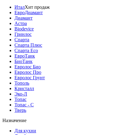
Итал
Хит продаж
ЕвроДиамант
Диамант
Астра
Biodevice
Гринлос
Спарта
Спарта Плюс
Спарта Eco
ЕвроТанк
БиоТанк
Евролос Био
Евролос Про
Евролос Грунт
Тополь
Кристалл
Эко-Л
Топас
Топас - С
Тверь
Назначение
Для кухни