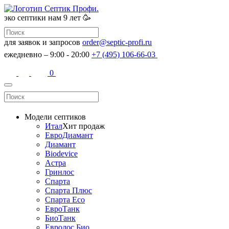
эко септики
нам 9 лет 🥳
для заявок и запросов
order@septic-profi.ru
ежедневно – 9:00 - 20:00
+7 (495) 106-66-03
0
Модели септиков
Итал
Хит продаж
ЕвроДиамант
Диамант
Biodevice
Астра
Гринлос
Спарта
Спарта Плюс
Спарта Eco
ЕвроТанк
БиоТанк
Евролос Био