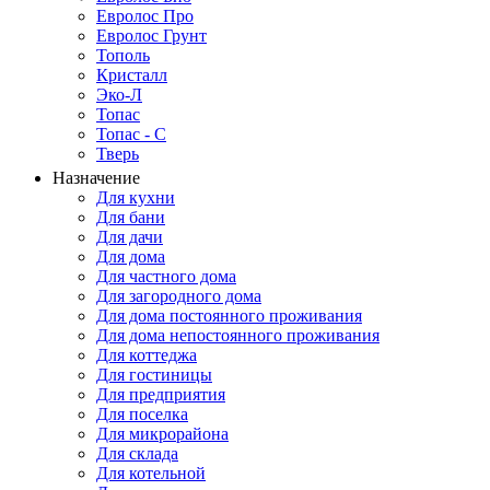
Евролос Про
Евролос Грунт
Тополь
Кристалл
Эко-Л
Топас
Топас - С
Тверь
Назначение
Для кухни
Для бани
Для дачи
Для дома
Для частного дома
Для загородного дома
Для дома постоянного проживания
Для дома непостоянного проживания
Для коттеджа
Для гостиницы
Для предприятия
Для поселка
Для микрорайона
Для склада
Для котельной