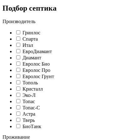
Подбор септика
Производитель
Гринлос
Спарта
Итал
ЕвроДиамант
Диамант
Евролос Био
Евролос Про
Евролос Грунт
Тополь
Кристалл
Эко-Л
Топас
Топас-С
Астра
Тверь
БиоТанк
Проживание