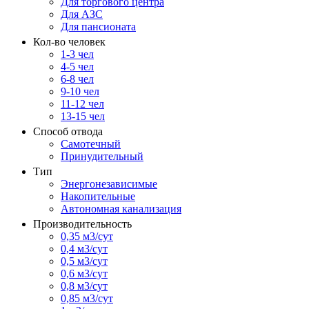
Для торгового центра
Для АЗС
Для пансионата
Кол-во человек
1-3 чел
4-5 чел
6-8 чел
9-10 чел
11-12 чел
13-15 чел
Способ отвода
Самотечный
Принудительный
Тип
Энергонезависимые
Накопительные
Автономная канализация
Производительность
0,35 м3/сут
0,4 м3/сут
0,5 м3/сут
0,6 м3/сут
0,8 м3/сут
0,85 м3/сут