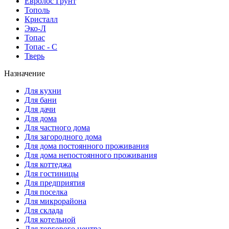
Евролос Грунт
Тополь
Кристалл
Эко-Л
Топас
Топас - С
Тверь
Назначение
Для кухни
Для бани
Для дачи
Для дома
Для частного дома
Для загородного дома
Для дома постоянного проживания
Для дома непостоянного проживания
Для коттеджа
Для гостиницы
Для предприятия
Для поселка
Для микрорайона
Для склада
Для котельной
Для торгового центра