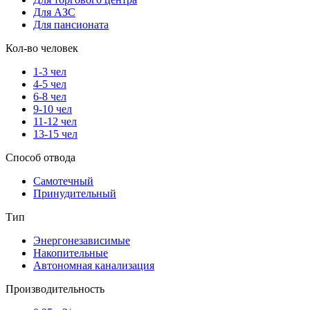
Для АЗС
Для пансионата
Кол-во человек
1-3 чел
4-5 чел
6-8 чел
9-10 чел
11-12 чел
13-15 чел
Способ отвода
Самотечный
Принудительный
Тип
Энергонезависимые
Накопительные
Автономная канализация
Производительность