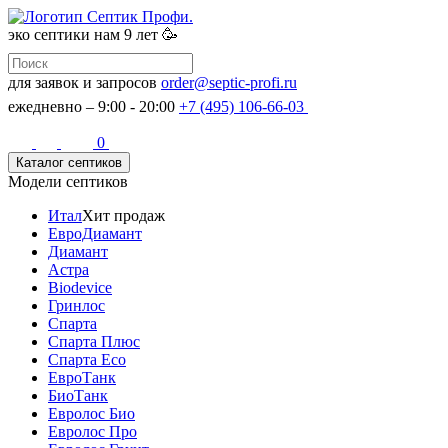
эко септики
нам 9 лет 🥳
для заявок и запросов
order@septic-profi.ru
ежедневно – 9:00 - 20:00
+7 (495) 106-66-03
0
Каталог септиков
Модели септиков
Итал
Хит продаж
ЕвроДиамант
Диамант
Астра
Biodevice
Гринлос
Спарта
Спарта Плюс
Спарта Eco
ЕвроТанк
БиоТанк
Евролос Био
Евролос Про