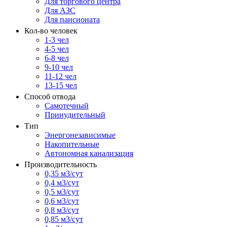
Для торгового центра
Для АЗС
Для пансионата
Кол-во человек
1-3 чел
4-5 чел
6-8 чел
9-10 чел
11-12 чел
13-15 чел
Способ отвода
Самотечный
Принудительный
Тип
Энергонезависимые
Накопительные
Автономная канализация
Производительность
0,35 м3/сут
0,4 м3/сут
0,5 м3/сут
0,6 м3/сут
0,8 м3/сут
0,85 м3/сут