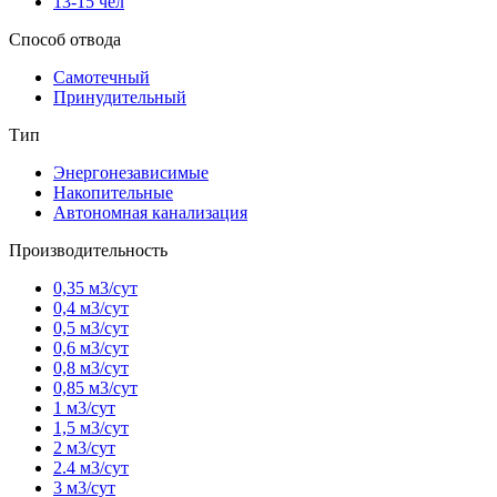
13-15 чел
Способ отвода
Самотечный
Принудительный
Тип
Энергонезависимые
Накопительные
Автономная канализация
Производительность
0,35 м3/сут
0,4 м3/сут
0,5 м3/сут
0,6 м3/сут
0,8 м3/сут
0,85 м3/сут
1 м3/сут
1,5 м3/сут
2 м3/сут
2.4 м3/сут
3 м3/сут