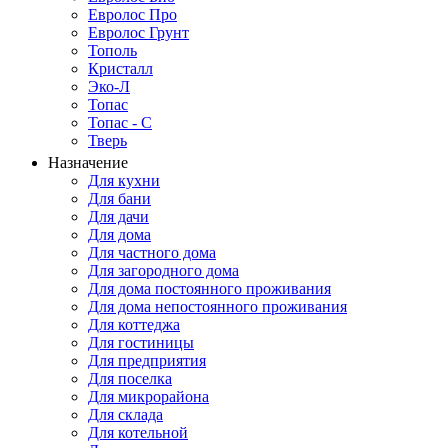
Евролос Про
Евролос Грунт
Тополь
Кристалл
Эко-Л
Топас
Топас - С
Тверь
Назначение
Для кухни
Для бани
Для дачи
Для дома
Для частного дома
Для загородного дома
Для дома постоянного проживания
Для дома непостоянного проживания
Для коттеджа
Для гостиницы
Для предприятия
Для поселка
Для микрорайона
Для склада
Для котельной