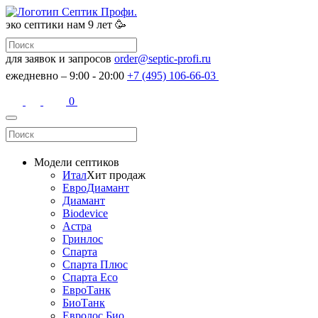
эко септики
нам 9 лет 🥳
для заявок и запросов
order@septic-profi.ru
ежедневно – 9:00 - 20:00
+7 (495) 106-66-03
0
Модели септиков
Итал
Хит продаж
ЕвроДиамант
Диамант
Biodevice
Астра
Гринлос
Спарта
Спарта Плюс
Спарта Eco
ЕвроТанк
БиоТанк
Евролос Био