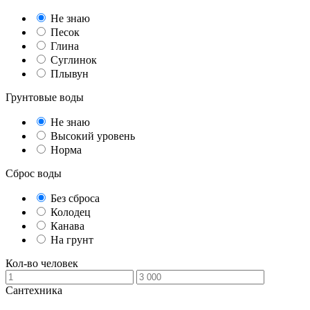
Не знаю
Песок
Глина
Суглинок
Плывун
Грунтовые воды
Не знаю
Высокий уровень
Норма
Сброс воды
Без сброса
Колодец
Канава
На грунт
Кол-во человек
Сантехника