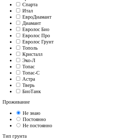
Спарта
Итал
ЕвроДиамант
Диамант
Евролос Био
Евролос Про
Евролос Грунт
Тополь
Кристалл
Эко-Л
Топас
Топас-С
Астра
Тверь
БиоТанк
Проживание
Не знаю
Постоянно
Не постоянно
Тип грунта