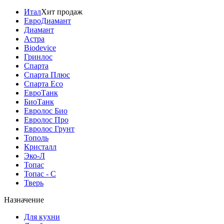
Итал
Хит продаж
ЕвроДиамант
Диамант
Астра
Biodevice
Гринлос
Спарта
Спарта Плюс
Спарта Eco
ЕвроТанк
БиоТанк
Евролос Био
Евролос Про
Евролос Грунт
Тополь
Кристалл
Эко-Л
Топас
Топас - С
Тверь
Назначение
Для кухни