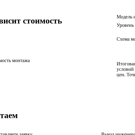
Модель 
ависит стоимость
Уровень 
Схема мо
имость монтажа
Итоговая
условий 
цен. Точ
таем
тавляете заявку
Выезд инженер