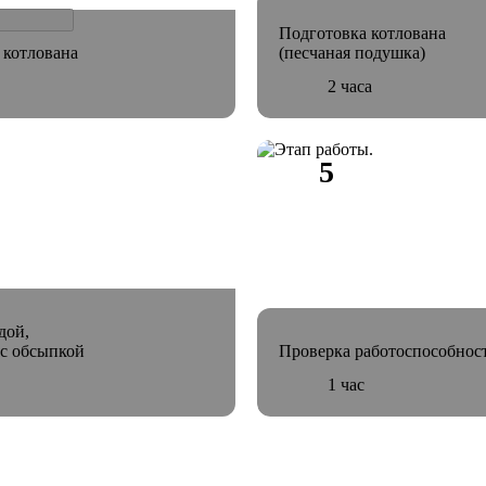
Подготовка котлована
 котлована
(песчаная подушка)
2 часа
дой,
с обсыпкой
Проверка работоспособнос
1 час