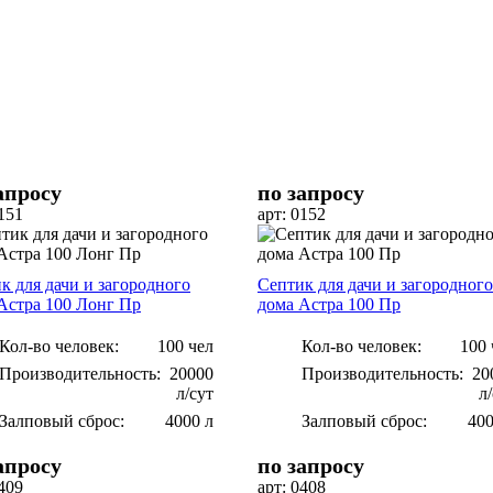
апросу
по запросу
0151
арт: 0152
к для дачи и загородного
Септик для дачи и загородного
Астра 100 Лонг Пр
дома Астра 100 Пр
Кол-во человек:
100 чел
Кол-во человек:
100 
Производительность:
20000
Производительность:
20
л/сут
л
Залповый сброс:
4000 л
Залповый сброс:
400
апросу
по запросу
0409
арт: 0408