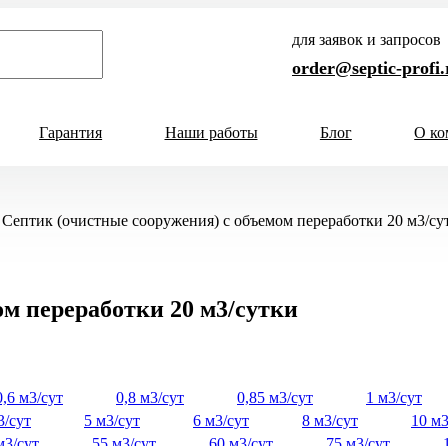
для заявок и запросов
order@septic-profi.
Гарантия
Наши работы
Блог
О ко
Кол-во человек
Септик (очистные сооружения) с объемом переработки 20 м3/су
ни
1-3 чел
4-5 чел
6-8 чел
и
9-10 чел
11-12 чел
13-15 
ом переработки 20 м3/сутки
а
Способ отвода
ного дома
Самотечный
родного дома
Принудительный
0,6 м3/сут
0,8 м3/сут
0,85 м3/сут
1 м3/сут
 постоянного проживания
3/сут
5 м3/сут
6 м3/сут
8 м3/сут
10 м3
а непостоянного проживания
м3/сут
55 м3/сут
60 м3/сут
75 м3/сут