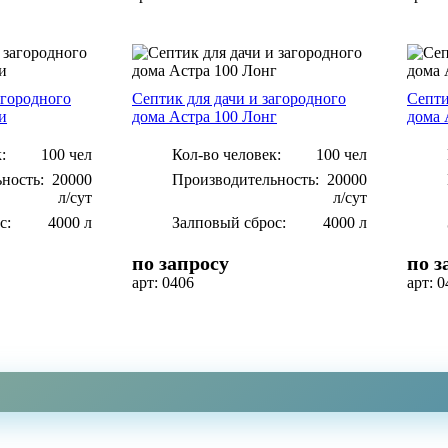
агородного
Септик для дачи и загородного
Септи
и
дома Астра 100 Лонг
дома 
:
100 чел
Кол-во человек:
100 чел
ность:
20000
Производительность:
20000
л/сут
л/сут
с:
4000 л
Залповый сброс:
4000 л
по запросу
по з
арт: 0406
арт: 