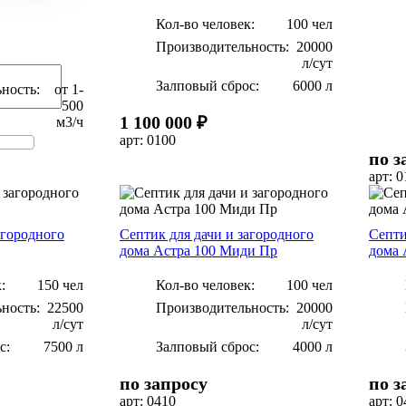
Кол-во человек:
100 чел
Производительность:
20000
л/сут
Залповый сброс:
6000 л
ность:
от 1-
500
1 100 000 ₽
м3/ч
арт: 0100
по з
арт: 
агородного
Септик для дачи и загородного
Септи
дома Астра 100 Миди Пр
дома 
:
150 чел
Кол-во человек:
100 чел
ность:
22500
Производительность:
20000
л/сут
л/сут
с:
7500 л
Залповый сброс:
4000 л
по запросу
по з
арт: 0410
арт: 