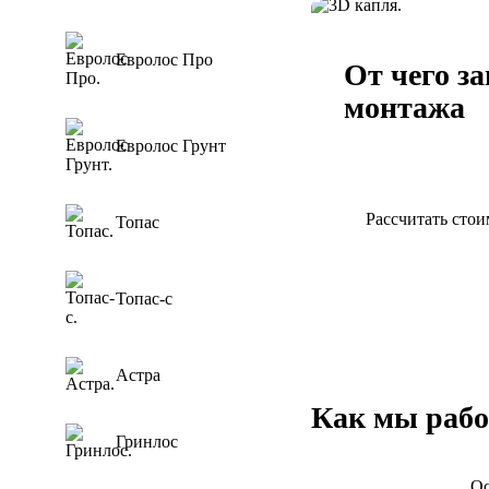
Евролос Про
От чего з
монтажа
Евролос Грунт
Рассчитать сто
Топас
Топас-с
Астра
Как мы рабо
Гринлос
Ос