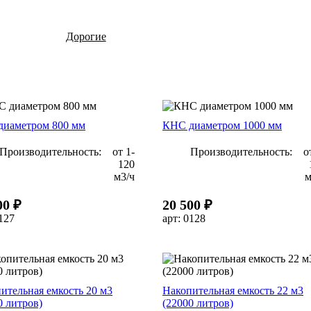
Заказать
Дорогие
По уровню очистки
Септики
Станции глубокой очистки
иаметром 800 мм
КНС диаметром 1000 мм
Ливневые стоки
Производительность:
от 1-
Производительность:
о
Бытовые стоки
120
м3/ч
м
м3/сут
3/сут
00 ₽
20 500 ₽
0127
арт: 0128
ительная емкость 20 м3
Накопительная емкость 22 м3
0 литров)
(22000 литров)