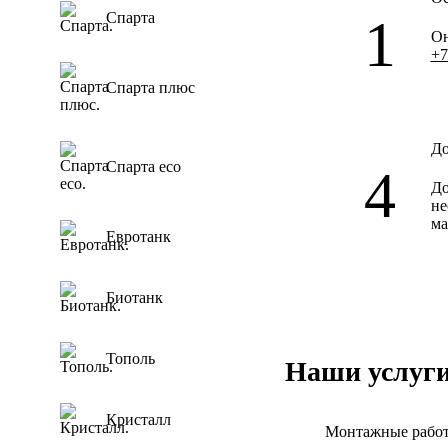
Спарта
Он
+7
Спарта плюс
До
Спарта eco
До
не
ма
Евротанк
Биотанк
Тополь
Наши услуг
Кристалл
Монтажные работ