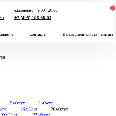
0
ежедневно – 9:00 - 20:00
ru
+7 (495) 106-66-03
мпании
Контакты
Выезд специалиста
бесплатно
Закрыть
Хит продаж 2026
меню
тки
чел
Скидка 5000 руб
на Итал Био
Скидка на все септики
1,5 м3/сут
2 м3/сут
Итал Био до конца
/сут
16 м3/сут
20 м3/сут
месяца!
100 м3/сут
125 м3/сут