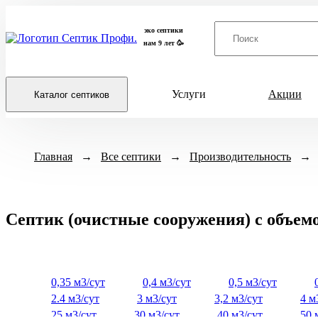
эко септики
нам 9 лет 🥳
Услуги
Акции
Каталог септиков
Модели септиков
Назначение
Главная
→
Все септики
→
Производительность
→
Итал
Для кух
ХИТ ПРОДАЖ
ЕвроДиамант
Для бан
Диамант
Для дачи
Септик (очистные сооружения) с объем
Астра
Для дом
Biodevice
Для част
Гринлос
Для заго
0,35 м3/сут
0,4 м3/сут
0,5 м3/сут
Спарта
Для дома
2.4 м3/сут
3 м3/сут
3,2 м3/сут
4 м
Спарта Плюс
Для дом
25 м3/сут
30 м3/сут
40 м3/сут
50 