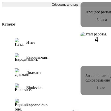
Сбросить фильтр
Процесс рытья
3 часа
Каталог
Итал
Евродиамант
Диамант
Заполнение во
одновременно 
Biodevice
1 час
Евролос био