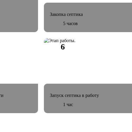
Закопка септика
5 часов
ти
Запуск септика в работу
1 час